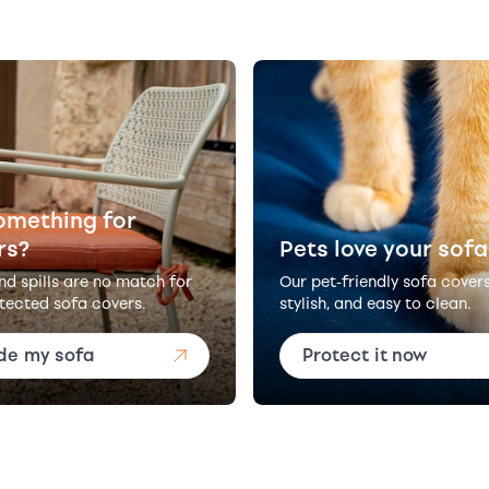
omething for
rs?
Pets love your sofa
and spills are no match for
Our pet-friendly sofa cover
tected sofa covers.
stylish, and easy to clean.
de my sofa
Protect it now