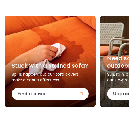
Need s
Stuck with a stained sofa?
outdoo
Spills happen, but our sofa covers
Sun, rain, 
make cleanup effortless.
our UV-pro
Find a cover
Upgra