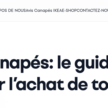
POS DE NOUS
Avis Canapés IKEA
E-SHOP
CONTACTEZ-NO
anapés: le gui
 l’achat de t