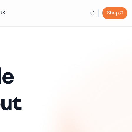
US
Shop
de
out