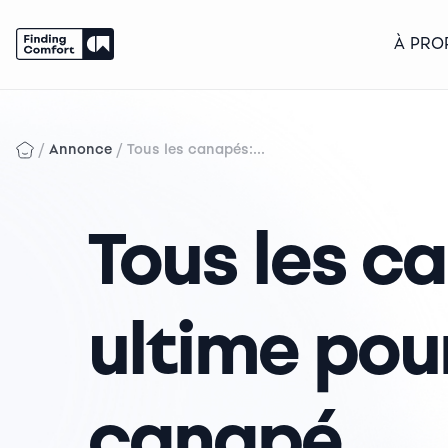
À PRO
Skip
to
content
/
/
Annonce
Tous les canapés:...
Tous les c
ultime pour
canapé