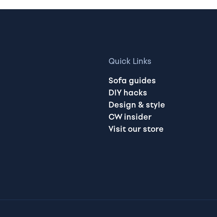
Quick Links
Sofa guides
DIY hacks
Design & style
CW insider
Visit our store