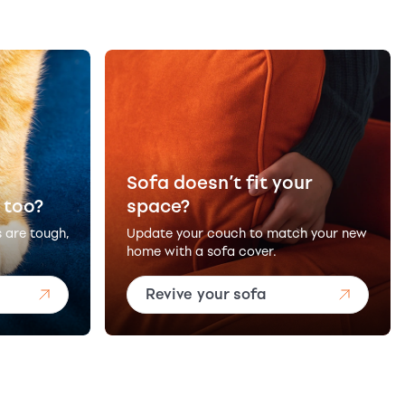
Sofa doesn’t fit your
 too?
space?
s are tough,
Update your couch to match your new
home with a sofa cover.
Revive your sofa