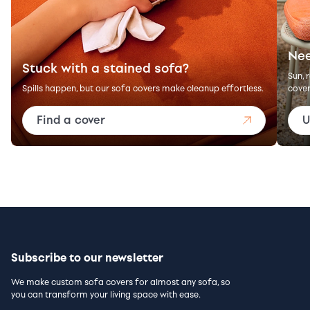
Nee
Stuck with a stained sofa?
Sun, 
Spills happen, but our sofa covers make cleanup effortless.
cover
Find a cover
U
Subscribe to our newsletter
We make custom sofa covers for almost any sofa, so
you can transform your living space with ease.