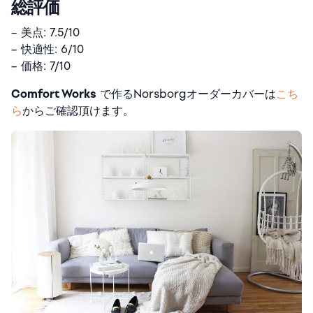
総評価
– 美点: 7.5/10
– 快適性: 6/10
– 価格: 7/10
Comfort Works
で作るNorsborgオーダーカバーは
こち
ら
からご確認頂けます。