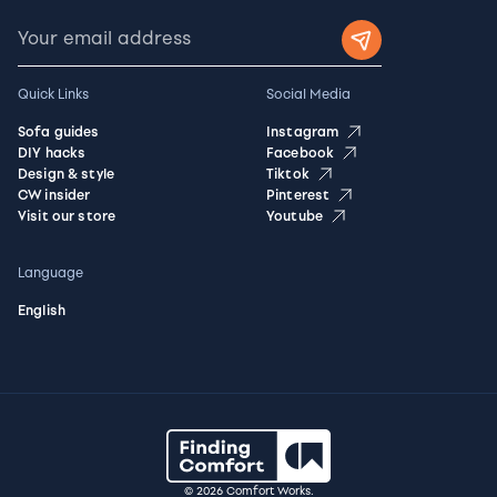
Quick Links
Social Media
Sofa guides
Instagram
DIY hacks
Facebook
Design & style
Tiktok
CW insider
Pinterest
Visit our store
Youtube
Language
English
© 2026 Comfort Works.