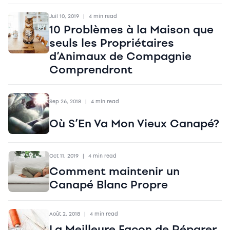
Juil 10, 2019
|
4 min read
10 Problèmes à la Maison que
seuls les Propriétaires
d’Animaux de Compagnie
Comprendront
Sep 26, 2018
|
4 min read
Où S’En Va Mon Vieux Canapé?
Oct 11, 2019
|
4 min read
Comment maintenir un
Canapé Blanc Propre
Août 2, 2018
|
4 min read
La Meilleure Façon de Réparer