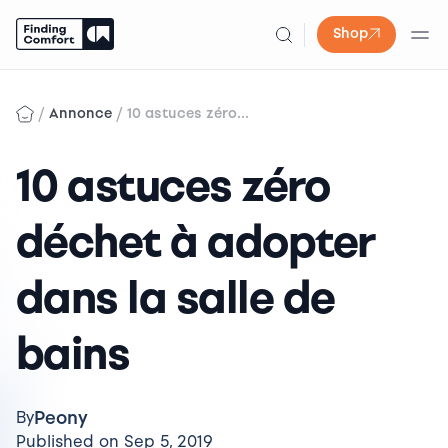
Shop
Skip
to
/
/
Annonce
10 astuces zéro...
content
10 astuces zéro
déchet à adopter
dans la salle de
bains
Peony
By
Published on Sep 5, 2019