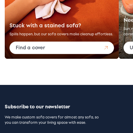
Nee
Stuck with a stained sofa?
Sun, 
Spills happen, but our sofa covers make cleanup effortless.
cover
Find a cover
U
Subscribe to our newsletter
We make custom sofa covers for almost any sofa, so
you can transform your living space with ease.