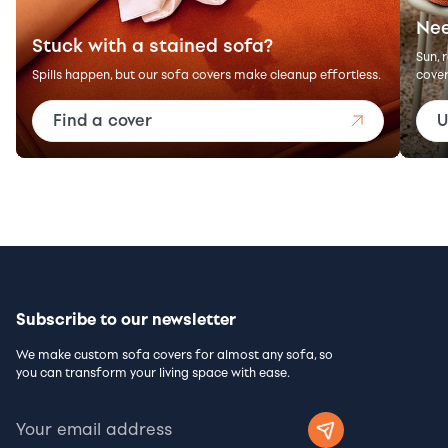
Nee
Stuck with a stained sofa?
Sun, 
Spills happen, but our sofa covers make cleanup effortless.
cover
Find a cover
U
Subscribe to our newsletter
We make custom sofa covers for almost any sofa, so
you can transform your living space with ease.