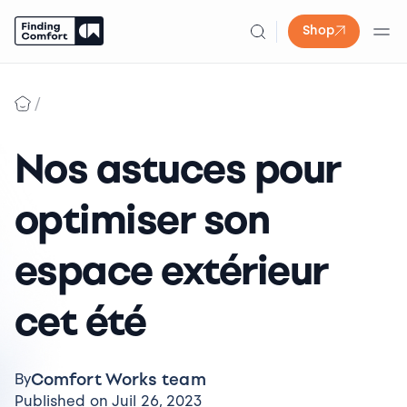
Shop
Skip
to
/
content
Nos astuces pour
optimiser son
espace extérieur
cet été
Comfort Works team
By
Published on Juil 26, 2023