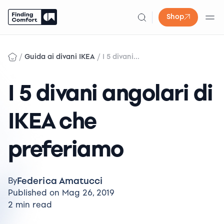
Shop
Skip
to
/
/
Guida ai divani IKEA
I 5 divani...
content
I 5 divani angolari di
IKEA che
preferiamo
Federica Amatucci
By
Published on Mag 26, 2019
2 min read