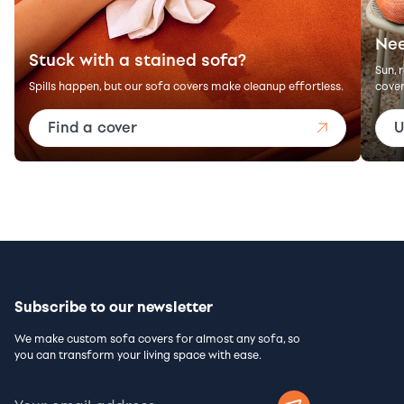
Nee
Stuck with a stained sofa?
Sun, 
Spills happen, but our sofa covers make cleanup effortless.
cover
Find a cover
U
Subscribe to our newsletter
We make custom sofa covers for almost any sofa, so
you can transform your living space with ease.