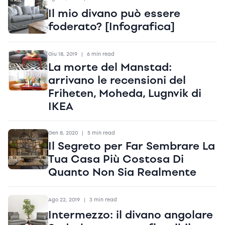
Il mio divano può essere
foderato? [Infografica]
Giu 18, 2019
|
6 min read
La morte del Manstad:
arrivano le recensioni del
Friheten, Moheda, Lugnvik di
IKEA
Gen 8, 2020
|
5 min read
Il Segreto per Far Sembrare La
Tua Casa Più Costosa Di
Quanto Non Sia Realmente
Ago 22, 2019
|
3 min read
Intermezzo: il divano angolare