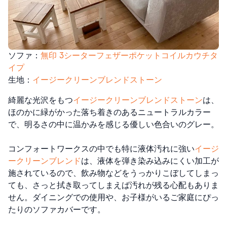
ソファ：
無印
3シーターフェザーポケットコイルカウチタ
イプ
生地：
イージークリーンブレンドストーン
綺麗な光沢をもつ
イージークリーンブレンドストーン
は、
ほのかに緑がかった落ち着きのあるニュートラルカラー
で、明るさの中に温かみを感じる優しい色合いのグレー。
コンフォートワークスの中でも特に液体汚れに強い
イージ
ークリーンブレンド
は、液体を弾き染み込みにくい加工が
施されているので、飲み物などをうっかりこぼしてしまっ
ても、さっと拭き取ってしまえば汚れが残る心配もありま
せん。ダイニングでの使用や、お子様がいるご家庭にぴっ
たりのソファカバーです。