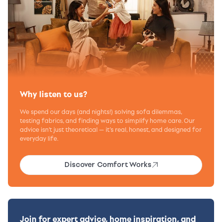
Why listen to us?
We spend our days (and nights!) solving sofa dilemmas,
testing fabrics, and finding ways to simplify home care. Our
advice isn’t just theoretical — it’s real, honest, and designed for
everyday life.
Discover Comfort Works
Join for expert advice, home inspiration, and