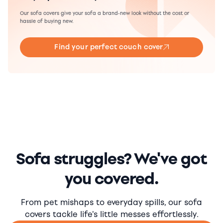
Our sofa covers give your sofa a brand-new look without the cost or
hassle of buying new.
Find your perfect couch cover
Sofa struggles? We've got
you covered.
From pet mishaps to everyday spills, our sofa
covers tackle life's little messes effortlessly.