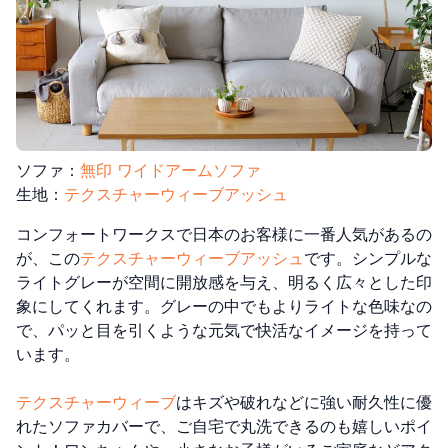
ソファ：
無印 ワイドアームソファ
生地：
テクスチャーウィーブアッシュ
コンフォートワークスで日本のお客様に一番人気があるの
が、この
テクスチャーウィーブアッシュ
です。シンプルな
ライトグレーが空間に開放感を与え、明るく広々とした印
象にしてくれます。グレーの中でもよりライトな色味なの
で、パッと目を引くような元気で快活なイメージを持って
います。
テクスチャーウィーブ
はキズや破れなどに強い耐久性に優
れたソファカバーで、ご自宅で丸洗できるのも嬉しいポイ