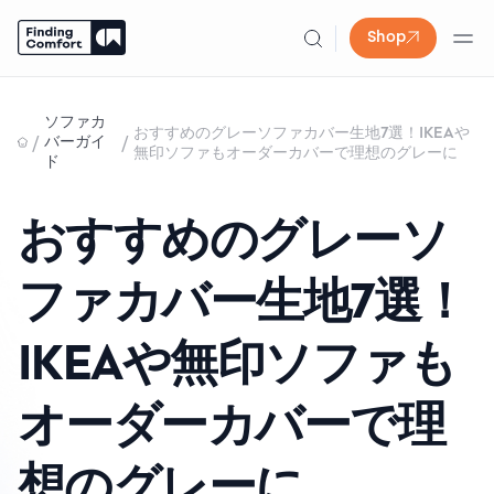
Shop
Skip
to
ソファカ
おすすめのグレーソファカバー生地7選！IKEAや
content
/
/
バーガイ
無印ソファもオーダーカバーで理想のグレーに
ド
おすすめのグレーソ
ファカバー生地7選！
IKEAや無印ソファも
オーダーカバーで理
想のグレーに