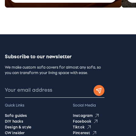
Subscribe to our newsletter
We make custom sofa covers for almost any sofa, so
you can transform your living space with ease.
Quick Links
Social Media
Sofa guides
Instagram
DIY hacks
Facebook
Design & style
Tiktok
CW insider
Pinterest