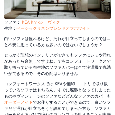
ソファ：
IKEA Kivikシーヴィク
生地：
ベーシックリネンブレンドオフホワイト
白いソファは憧れるけど、汚れが目立ってしまうのでは…
と不安に思っている方も多いのではないでしょうか？
せっかく理想のインテリアができてもソファにシミや汚れ
があったら台無しですよね。でもコンフォートワークスで
取り扱っている布生地のソファカバーは全て洗濯機で丸洗
いができるので、その心配はいりません！
コンフォートワークスではIKEAや無印、ニトリで取り扱
っているソファはもちろん、すでに廃盤となってしまった
ものやヴィンテージのソファなどどんなソファのカバーも
オーダーメイド
でお作りすることができるので、白いソフ
ァだと汚れが目立ちそうと諦めてしまった方も、ソファカ
バーを変えるだけで憧れの白いソファを叶えることが出来