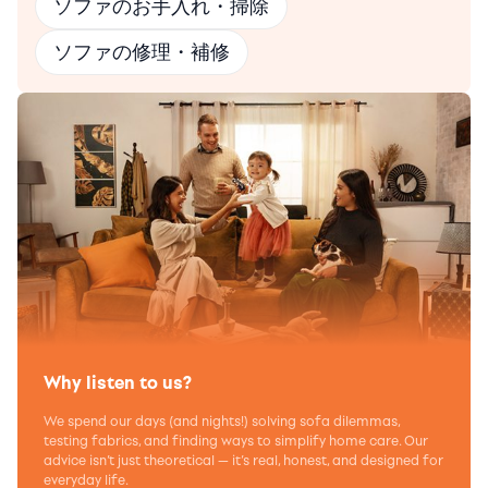
ソファのお手入れ・掃除
ソファの修理・補修
Why listen to us?
We spend our days (and nights!) solving sofa dilemmas,
testing fabrics, and finding ways to simplify home care. Our
advice isn’t just theoretical — it’s real, honest, and designed for
everyday life.