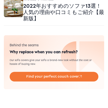
2022年おすすめのソファ13選！
人気の理由や口コミもご紹介【最
新版】
Behind the seams
Why replace when you can refresh?
Our sofa covers give your sofa a brand-new look without the cost or
hassle of buying new.
Find your perfect couch cover