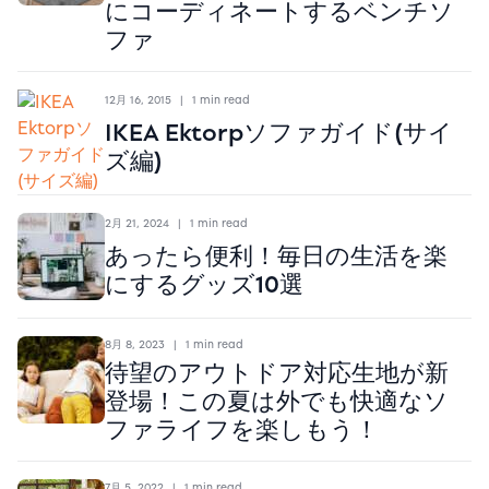
にコーディネートするベンチソ
ファ
12月 16, 2015
|
1 min read
IKEA Ektorpソファガイド(サイ
ズ編)
2月 21, 2024
|
1 min read
あったら便利！毎日の生活を楽
にするグッズ10選
8月 8, 2023
|
1 min read
待望のアウトドア対応生地が新
登場！この夏は外でも快適なソ
ファライフを楽しもう！
7月 5, 2022
|
1 min read