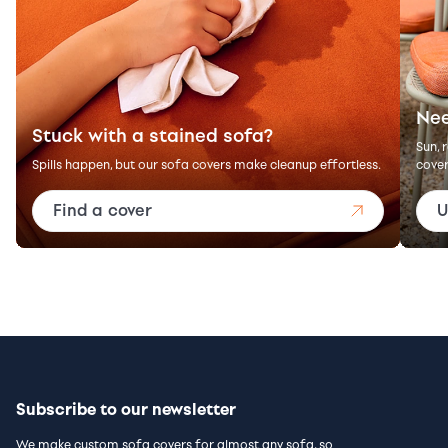
Nee
Stuck with a stained sofa?
Sun, 
Spills happen, but our sofa covers make cleanup effortless.
cover
Find a cover
U
Subscribe to our newsletter
We make custom sofa covers for almost any sofa, so