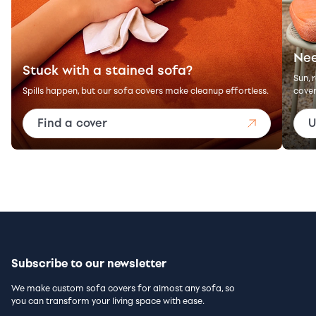
Nee
Stuck with a stained sofa?
Sun, 
Spills happen, but our sofa covers make cleanup effortless.
cover
Find a cover
U
Subscribe to our newsletter
We make custom sofa covers for almost any sofa, so
you can transform your living space with ease.