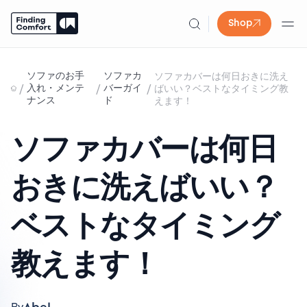
Shop
Skip
to
ソファのお手
ソファカ
ソファカバーは何日おきに洗え
content
/
/
/
入れ・メンテ
バーガイ
ばいい？ベストなタイミング教
ナンス
ド
えます！
ソファカバーは何日
おきに洗えばいい？
ベストなタイミング
教えます！