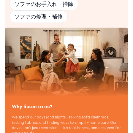
ソファのお手入れ・掃除
ソファの修理・補修
Why listen to us?
We spend our days (and nights!) solving sofa dilemmas,
testing fabrics, and finding ways to simplify home care. Our
advice isn’t just theoretical — it’s real, honest, and designed for