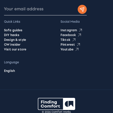
Quick Links
Social Media
Sofa guides
Instagram
DIY hacks
Facebook
Design & style
Tiktok
CW insider
Pinterest
Visit our store
Youtube
Language
English
© 2026 Comfort Works.