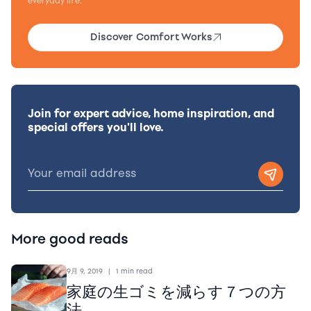
everyday life.
Discover Comfort Works
Join for expert advice, home inspiration, and
special offers you'll love.
More good reads
9月 9, 2019
|
1 min read
家庭の生ゴミを減らす７つの方
法