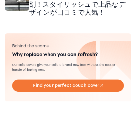
剖！スタイリッシュで上品なデ
ザインが口コミで人気！
Behind the seams
Why replace when you can refresh?
Our sofa covers give your sofa a brand-new look without the cost or
hassle of buying new.
Find your perfect couch cover