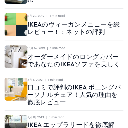
8月 22, 2019
|
1 min read
IKEAのヴィーガンメニューを総
レビュー！：ネットの評判
10月 16, 2019
|
1 min read
オーダーメイドのロングカバー
であなたのIKEAソファを美しく
6月 1, 2022
|
1 min read
口コミで評判のIKEA ポエングパ
ーソナルチェア！人気の理由を
徹底レビュー
4月 19, 2023
|
1 min read
IKEA エップラリードを徹底解