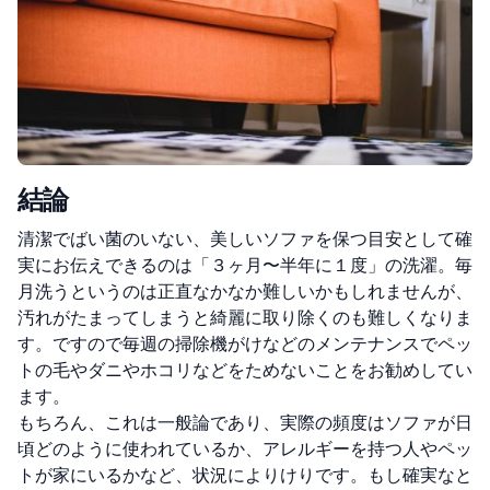
結論
清潔でばい菌のいない、美しいソファを保つ目安として確
実にお伝えできるのは「３ヶ月〜半年に１度」の洗濯。毎
月洗うというのは正直なかなか難しいかもしれませんが、
汚れがたまってしまうと綺麗に取り除くのも難しくなりま
す。ですので毎週の掃除機がけなどのメンテナンスでペッ
トの毛やダニやホコリなどをためないことをお勧めしてい
ます。
もちろん、これは一般論であり、実際の頻度はソファが日
頃どのように使われているか、アレルギーを持つ人やペッ
トが家にいるかなど、状況によりけりです。もし確実なと