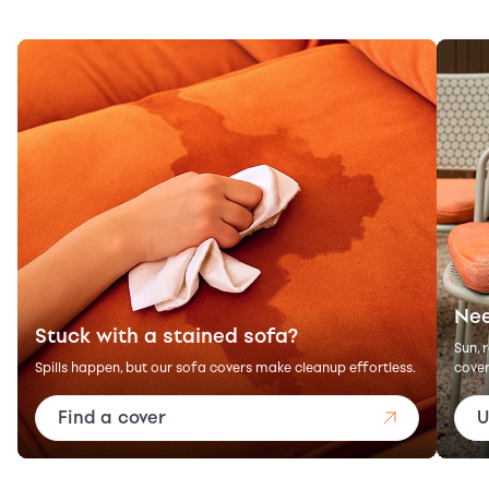
Nee
Stuck with a stained sofa?
Sun, 
Spills happen, but our sofa covers make cleanup effortless.
cover
Find a cover
U