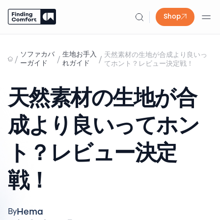
Shop
Skip
to
ソファカバ
生地お手入
天然素材の生地が合成より良いっ
/
/
/
content
ーガイド
れガイド
てホント？レビュー決定戦！
天然素材の生地が合
成より良いってホン
ト？レビュー決定
戦！
Hema
By