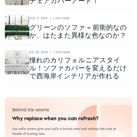
チェアカバーアート！
10月 11, 2019
|
1 min read
グリーンのソファ – 前衛的なの
か、はたまた異様な色なのか？
5月 30, 2023
|
1 min read
憧れのカリフォルニアスタイ
ル！ソファカバーを変えるだけ
で西海岸インテリアが作れる
Behind the seams
Why replace when you can refresh?
Our sofa covers give your sofa a brand-new look without the cost or
hassle of buying new.