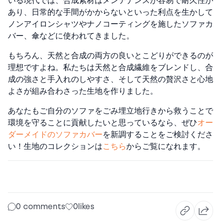
いる現代では、合成素材はメンテナンスが容易で耐久性が
あり、日常的な手間がかからないといった利点を生かして
ノンアイロンシャツやナノコーティングを施したソファカ
バー、傘などに使われてきました。
もちろん、天然と合成の両方の良いとこどりができるのが
理想ですよね。私たちは天然と合成繊維をブレンドし、合
成の強さと手入れのしやすさ、そして天然の贅沢さと心地
よさが組み合わさった生地を作りました。
あなたもご自分のソファをごみ埋立地行きから救うことで
環境を守ることに貢献したいと思っているなら、ぜひ
オー
ダーメイドのソファカバー
を新調することをご検討くださ
い！
生地のコレクション
は
こちら
からご覧になれます。
0 comments
0
likes