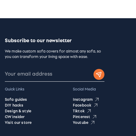
Subscribe to our newsletter
We make custom sofa covers for almost any sofa, so
you can transform your living space with ease.
Quick Links
Social Media
Sofa guides
Instagram
DIY hacks
Facebook
Design & style
Tiktok
CW insider
Pinterest
Visit our store
Youtube