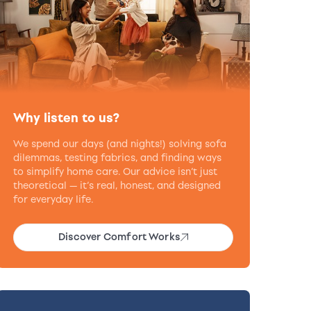
Why listen to us?
We spend our days (and nights!) solving sofa
dilemmas, testing fabrics, and finding ways
to simplify home care. Our advice isn’t just
theoretical — it’s real, honest, and designed
for everyday life.
Discover Comfort Works