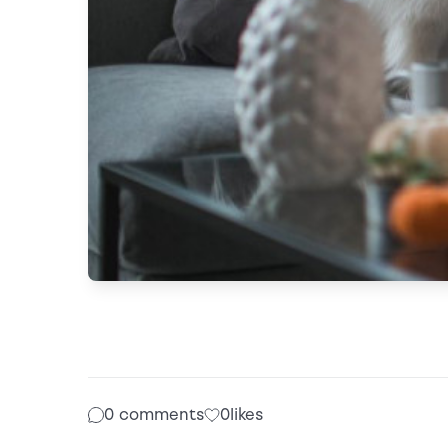
0 comments
0
likes