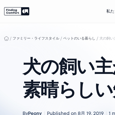
私た
Skip
to
content
/
/
/
ファミリー・ライフスタイル
ペットのいる暮らし
犬の飼い
犬の飼い主
素晴らしい
Peony
By
Published on 8月 19, 2019
1 