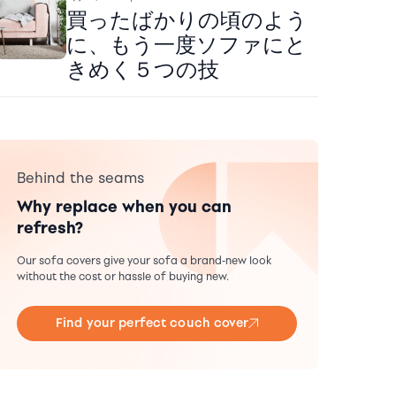
買ったばかりの頃のよう
に、もう一度ソファにと
きめく５つの技
Behind the seams
Why replace when you can
refresh?
Our sofa covers give your sofa a brand-new look
without the cost or hassle of buying new.
Find your perfect couch cover