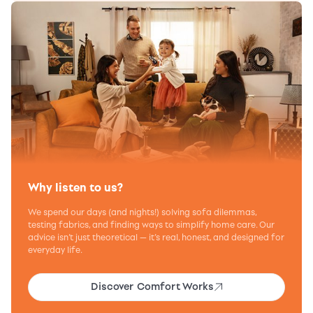
Why listen to us?
We spend our days (and nights!) solving sofa dilemmas,
testing fabrics, and finding ways to simplify home care. Our
advice isn’t just theoretical — it’s real, honest, and designed for
everyday life.
Discover Comfort Works