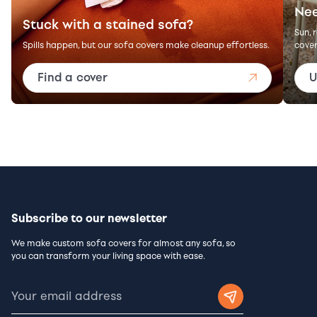
Nee
Stuck with a stained sofa?
Sun, 
Spills happen, but our sofa covers make cleanup effortless.
cover
Find a cover
U
Subscribe to our newsletter
We make custom sofa covers for almost any sofa, so
you can transform your living space with ease.