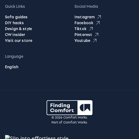
Quick Links
Social Media
Sofa guides
Instagram
DIY hacks
Facebook
Design & style
Tiktok
CW insider
Pinterest
Visit our store
Youtube
Language
English
© 2026 Comfort Works.
Part of Comfort Works.