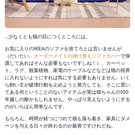
…少なくとも猫の目につくところには。
お気に入りのIKEAのソファを捨てろとは言いませんが
（だいたい、
オーダーメイドの掛け替えソファカバー
で保
護
してあればそんな必要もないですしね！）、カーペッ
ト、ラグ、観葉植物、家電のケーブルなどなどは猫の視界
に入れないようにすれば気にする必要もありません。いく
ら飼い主が破壊行動を止めようと努力しても、そこに置い
てある何ということのないアイテムが実は猫ちゃんの100
年越しの敵かもしれません。やっぱり見えないようにする
のがいちばん簡単なんです。
もちろん、時間が経つにつれて猫も落ち着き、家具にダメ
ージを与える日々が終わるのが最善ですけれどね。