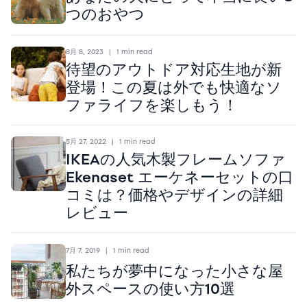
つのおやつ
8月 8, 2023
|
1 min read
待望のアウトドア対応生地が新
登場！この夏は外でも快適なソ
ファライフを楽しもう！
5月 27, 2022
|
1 min read
IKEAの人気木製フレームソファ
Ekenaset エーケネーセットの口
コミは？価格やデザインの詳細
レビュー
7月 7, 2019
|
1 min read
私たちが夢中になった小さな屋
外スペースの使い方10選