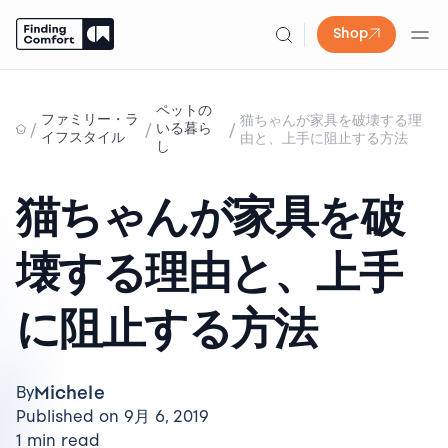
Shop
Skip
to
ペットの
ファミリー・ラ
猫ちゃんが家具を破壊する理
content
/
/
/
いる暮ら
イフスタイル
由と、上手に阻止する方法
し
猫ちゃんが家具を破
壊する理由と、上手
に阻止する方法
Michele
By
Published on 9月 6, 2019
1 min read