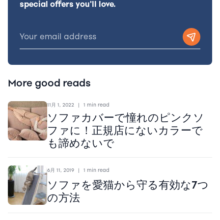
special offers you'll love.
More good reads
11月 1, 2022
|
1 min read
ソファカバーで憧れのピンクソ
ファに！正規店にないカラーで
も諦めないで
6月 11, 2019
|
1 min read
ソファを愛猫から守る有効な7つ
の方法