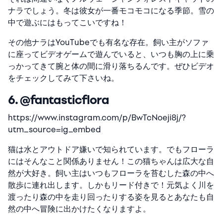
ナラでしょう。冬は彼女が一番モコモコになる季節。雪の
中で遊ぶにはもってこいですね！
その他ナラはYouTubeでも有名な存在。飼い主がソファ
に座ってビデオゲームで遊んでいると、いつも胸の上に乗
っかってきて腕と体の間に滑り落ちるんです。ぜひビデオ
をチェックしてみて下さいね。
6. @fantasticflora
https://www.instagram.com/p/BwTcNoeji8j/?
utm_source=ig_embed
猫は水とアウトドア嫌いで知られています。でもフローラ
にはそんなこと関係ありません！この猫ちゃんは広大な自
然が大好き。飼い主はいつもフローラを苔むした森の中へ
散歩に連れ出します。しかもリード付きで！元気よく川を
渡ったり森の中を走り回ったりする姿を見るとあなたも自
然の中へ冒険に出かけたくなりますよ。