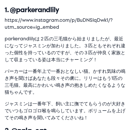
1. @parkerandlily
https://www.instagram.com/p/BuDNSlqDwk1/?
utm_source=ig_embed
parkerandlilyは２匹の三毛猫から始まりましたが、最近
になってジャスミンが加わりました。３匹ともそれぞれ違
った個性を持っているのですが、その３匹が仲良く家族と
して収まっている姿は本当にチャーミング！
パーカーは一番年上で一番おとなしい猫。かすれ気味の鳴
き声を聞けばあなたも段々その虜に。リリーはもう1匹の
三毛猫。最高にかわいい鳴き声の抱きしめたくなるような
猫ちゃんです。
ジャスミンは一番年下、飼い主に撫でてもらうのが大好き
でいつもゴロゴロ喉を鳴らしています。ボリュームを上げ
てその鳴き声を聞いてみてくださいね！