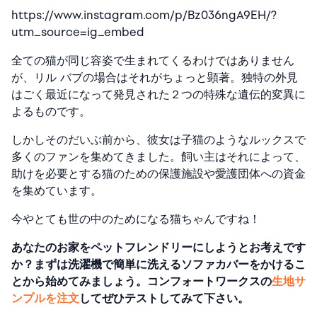
https://www.instagram.com/p/Bz036ngA9EH/?
utm_source=ig_embed
全ての猫が同じ容姿で生まれてくるわけではありません
が、リル バブの場合はそれがちょっと顕著。独特の外見
はごく最近になって発見された２つの特殊な遺伝的変異に
よるものです。
しかしそのだいぶ前から、彼女は子猫のようなルックスで
多くのファンを集めてきました。飼い主はそれによって、
助けを必要とする猫のための保護施設や愛護団体への資金
を集めています。
今やとても世の中のためになる猫ちゃんですね！
あなたのお家をペットフレンドリーにしようとお考えです
か？まずは洗濯機で簡単に洗えるソファカバーをかけるこ
とから始めてみましょう。コンフォートワークスの
生地サ
ンプルを注文
してぜひテストしてみて下さい。