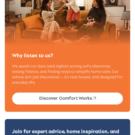
Why listen to us?
We spend our days (and nights!) solving sofa dilemmas,
testing fabrics, and finding ways to simplify home care. Our
advice isn’t just theoretical — it’s real, honest, and designed for
everyday life.
Discover Comfort Works
Join for expert advice, home inspiration, and