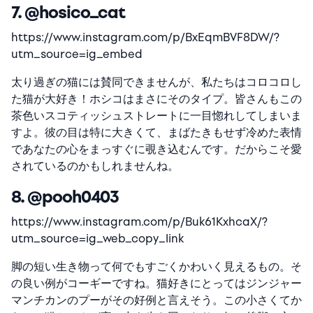
7. @hosico_cat
https://www.instagram.com/p/BxEqmBVF8DW/?
utm_source=ig_embed
太り過ぎの猫には賛同できませんが、私たちはコロコロし
た猫が大好き！ホシコはまさにそのタイプ。皆さんもこの
茶色いスコティッシュストレートに一目惚れしてしまいま
すよ。彼の目は特に大きくて、まばたきもせず冷めた表情
であなたの心をまっすぐに覗き込むんです。だからこそ愛
されているのかもしれませんね。
8. @pooh0403
https://www.instagram.com/p/Buk61KxhcaX/?
utm_source=ig_web_copy_link
脚の短い生き物って何でもすごくかわいく見えるもの。そ
の良い例がコーギーですね。猫好きにとってはジンジャー
マンチカンのプーがその好例と言えそう。この小さくてか