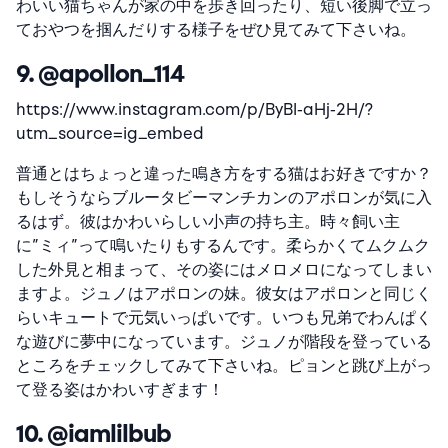
わいい猫ちゃんが家の中を歩き回ったり、短い後脚で立っ
ておやつを掴んだりする様子をぜひ見てみて下さいね。
9. @apollon_114
https://www.instagram.com/p/ByBl-aHj-2H/?
utm_source=ig_embed
普通とはちょっと違った鳴き方をする猫はお好きですか？
もしそうならブルータビーマンチカンのアポロンが気に入
るはず。彼はかわいらしい小声の持ち主。時々飼い主
に”ミィ”って鳴いたりもするんです。柔らかくてムクムク
した外見と相まって、その姿にはメロメロになってしまい
ますよ。ジュノはアポロンの妹。彼女はアポロンと同じく
らいキュートで元気いっぱいです。いつも兄弟でわんぱく
な遊びに夢中になっています。ジュノが階段を登っている
ところをチェックしてみて下さいね。ピョンと跳び上がっ
て登る姿はかわいすぎます！
10. @iamlilbub