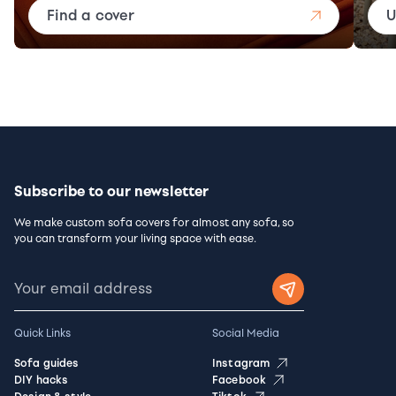
Find a cover
U
Subscribe to our newsletter
We make custom sofa covers for almost any sofa, so
you can transform your living space with ease.
Quick Links
Social Media
Sofa guides
Instagram
DIY hacks
Facebook