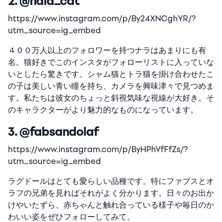
2. @nala_cat
https://www.instagram.com/p/By24XNCghYR/?
utm_source=ig_embed
４００万人以上のフォロワーを持つナラはあまりにも有
名。猫好きでこのインスタがフォローリストに入っていな
いとしたら驚きです。シャム猫とトラ猫を掛け合わせたこ
の子は美しい青い瞳を持ち、カメラを興味津々で見つめま
す。私たちは彼女のちょっと斜視気味な視線が大好き。そ
のキャラクターがより魅力的なものになっています。
3. @fabsandolaf
https://www.instagram.com/p/ByHPhVfFfZs/?
utm_source=ig_embed
ラグドールはとても愛らしい品種です。特にファブスとオ
ラフの兄弟を見ればそれがよく分かります。日々のお出か
けやいたずら、赤ちゃんと触れ合っている様子や毎日のか
わいい姿をぜひフォローしてみて。