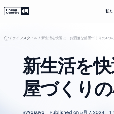
私た
Skip
to
content
/
/
ライフスタイル
新生活を快適に！お洒落な部屋づくりの4つ
新生活を快
屋づくりの
Yasuyo
By
Published on 5月 7, 2024
1 