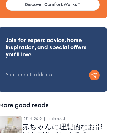
Discover Comfort Works
Join for expert advice, home
inspiration, and special offers
you'll love.
More good reads
12月 4, 2019
|
1 min read
赤ちゃんに理想的なお部