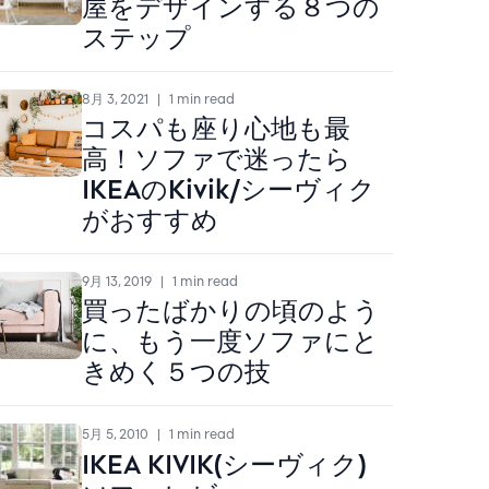
屋をデザインする８つの
ステップ
8月 3, 2021
|
1 min read
コスパも座り心地も最
高！ソファで迷ったら
IKEAのKivik/シーヴィク
がおすすめ
9月 13, 2019
|
1 min read
買ったばかりの頃のよう
に、もう一度ソファにと
きめく５つの技
5月 5, 2010
|
1 min read
IKEA KIVIK(シーヴィク)