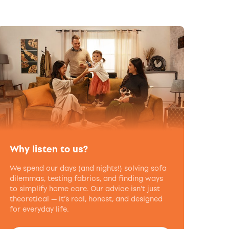
Why listen to us?
We spend our days (and nights!) solving sofa
dilemmas, testing fabrics, and finding ways
to simplify home care. Our advice isn’t just
theoretical — it’s real, honest, and designed
for everyday life.