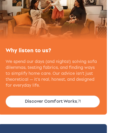
Why listen to us?
We spend our days (and nights!) solving sofa
dilemmas, testing fabrics, and finding ways
to simplify home care. Our advice isn’t just
theoretical — it’s real, honest, and designed
for everyday life.
Discover Comfort Works