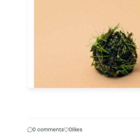
0 comments
0
likes