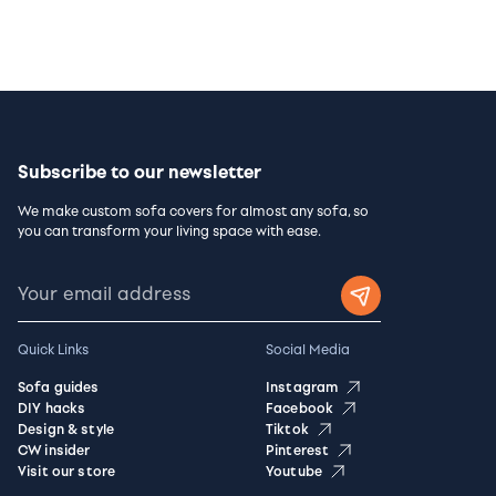
Subscribe to our newsletter
We make custom sofa covers for almost any sofa, so
you can transform your living space with ease.
Quick Links
Social Media
Sofa guides
Instagram
DIY hacks
Facebook
Design & style
Tiktok
CW insider
Pinterest
Visit our store
Youtube