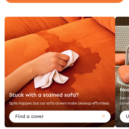
Nee
Stuck with a stained sofa?
Sun, 
Spills happen, but our sofa covers make cleanup effortless.
cover
Find a cover
U