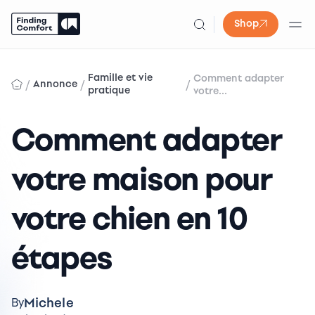
Shop
Skip
to
Famille et vie
Comment adapter
/
/
/
Annonce
content
pratique
votre...
Comment adapter
votre maison pour
votre chien en 10
étapes
Michele
By