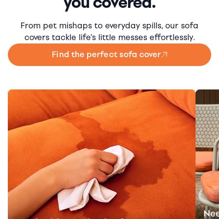
you covered.
From pet mishaps to everyday spills, our sofa
covers tackle life's little messes effortlessly.
Find the perfect sofa cover
Nee