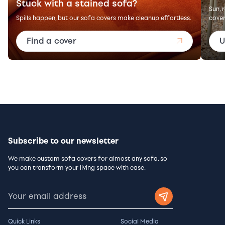
Stuck with a stained sofa?
Sun, 
Spills happen, but our sofa covers make cleanup effortless.
cover
Find a cover
U
Subscribe to our newsletter
We make custom sofa covers for almost any sofa, so
you can transform your living space with ease.
Quick Links
Social Media