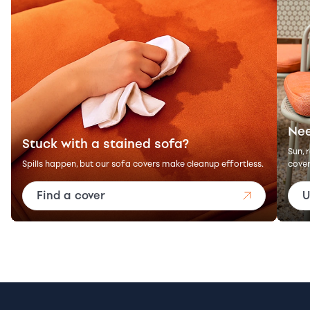
Nee
Stuck with a stained sofa?
Sun, 
Spills happen, but our sofa covers make cleanup effortless.
cover
Find a cover
U