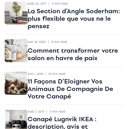
Août 22, 2017
|
3 min read
La Section d’Angle Soderham:
plus flexible que vous ne le
pensez
Mar 18, 2020
|
5 min read
Comment transformer votre
salon en havre de paix
Oct 1, 2018
|
10 min read
11 Façons D’Eloigner Vos
Animaux De Compagnie De
Votre Canapé
Août 7, 2017
|
4 min read
Canapé Lugnvik IKEA :
description, avis et