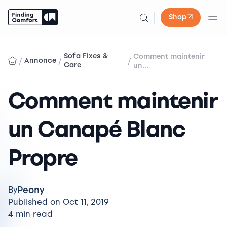
Shop
Skip
to
Sofa Fixes &
Comment maintenir
/
/
/
Annonce
content
Care
un...
Comment maintenir
un Canapé Blanc
Propre
Peony
By
Published on Oct 11, 2019
4 min read