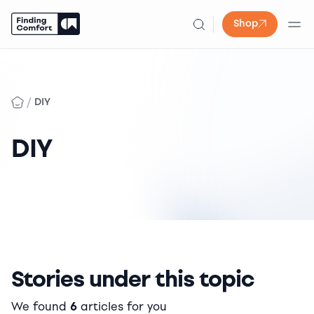
Shop
Skip
to
content
/
DIY
DIY
Stories under this topic
We found
6
articles for you