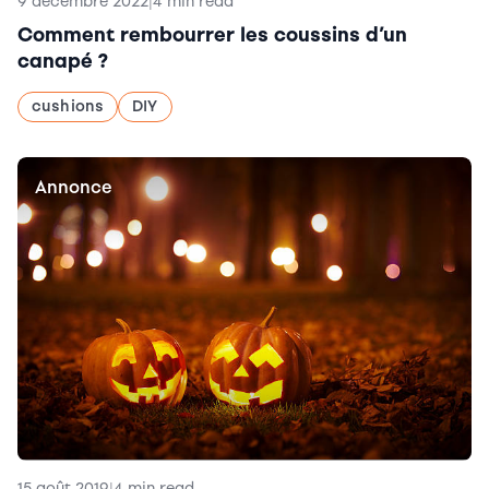
9 décembre 2022
|
4 min read
Comment rembourrer les coussins d’un
canapé ?
cushions
DIY
Annonce
15 août 2019
|
4 min read