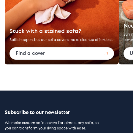
Nee
Stuck with a stained sofa?
Sun, 
Spills happen, but our sofa covers make cleanup effortless.
cover
Find a cover
U
Subscribe to our newsletter
We make custom sofa covers for almost any sofa, so
you can transform your living space with ease.