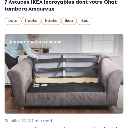
7 Astuces IKEA Incroyables dont votre Chat
tombera Amoureux
cats
hacks
hacks
ikea
ikea
Annonce
|
Astuce canapé
31 juillet 2019
|
7 min read