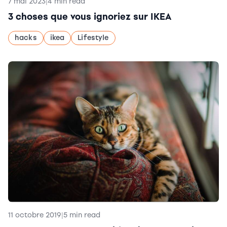
7 mai 2023
|
4 min read
3 choses que vous ignoriez sur IKEA
hacks
ikea
Lifestyle
11 octobre 2019
|
5 min read