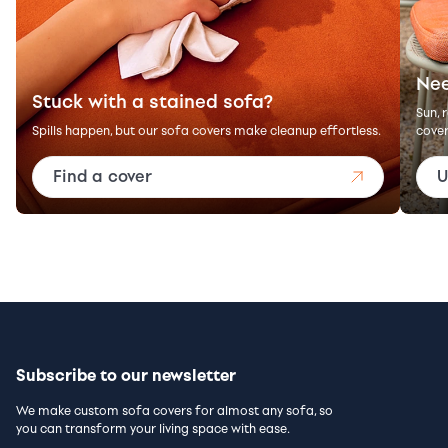
Nee
Stuck with a stained sofa?
Sun, 
Spills happen, but our sofa covers make cleanup effortless.
cover
Find a cover
U
Subscribe to our newsletter
We make custom sofa covers for almost any sofa, so
you can transform your living space with ease.