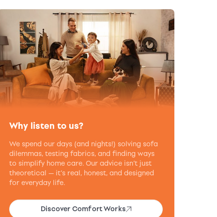
Why listen to us?
We spend our days (and nights!) solving sofa
dilemmas, testing fabrics, and finding ways
to simplify home care. Our advice isn’t just
theoretical — it’s real, honest, and designed
for everyday life.
Discover Comfort Works