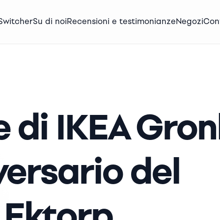
Switcher
Su di noi
Recensioni e testimonianze
Negozi
Con
 di IKEA Gronl
versario del
 Ektorp