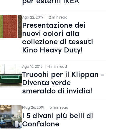
per esterni IKEA
Ago 22, 2019
|
2 min read
Presentazione dei
nuovi colori alla
collezione di tessuti
Kino Heavy Duty!
Ago 16, 2019
|
4 min read
Trucchi per il Klippan –
Diventa verde
smeraldo di invidia!
Mag 26, 2019
|
3 min read
I 5 divani più belli di
Confalone