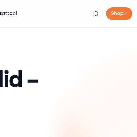
tattaci
Shop
id –