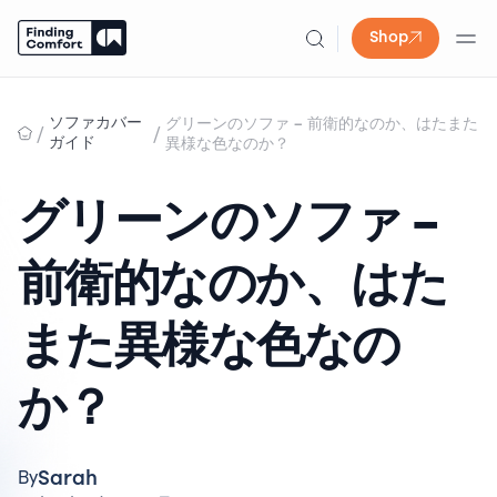
Shop
Skip
to
ソファカバー
グリーンのソファ – 前衛的なのか、はたまた
/
/
content
ガイド
異様な色なのか？
グリーンのソファ –
前衛的なのか、はた
また異様な色なの
か？
Sarah
By