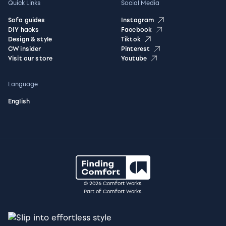
Quick Links
Social Media
Sofa guides
Instagram
DIY hacks
Facebook
Design & style
Tiktok
CW insider
Pinterest
Visit our store
Youtube
Language
English
© 2026 Comfort Works.
Part of Comfort Works.