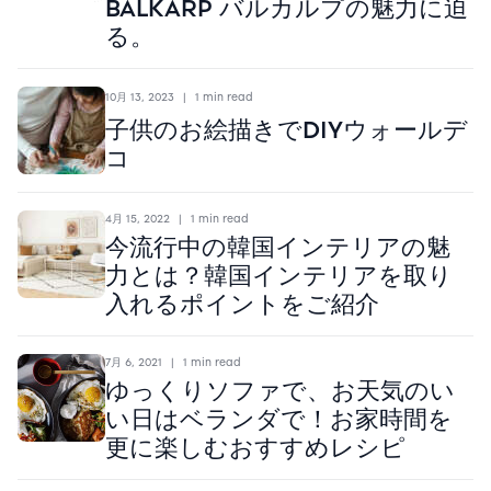
BALKARP バルカルプの魅力に迫
る。
10月 13, 2023
|
1 min read
子供のお絵描きでDIYウォールデ
コ
4月 15, 2022
|
1 min read
今流行中の韓国インテリアの魅
力とは？韓国インテリアを取り
入れるポイントをご紹介
7月 6, 2021
|
1 min read
ゆっくりソファで、お天気のい
い日はベランダで！お家時間を
更に楽しむおすすめレシピ