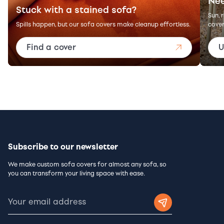
Nee
Stuck with a stained sofa?
Sun, 
Spills happen, but our sofa covers make cleanup effortless.
cover
Find a cover
U
Subscribe to our newsletter
We make custom sofa covers for almost any sofa, so
you can transform your living space with ease.