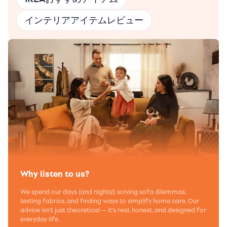
インテリアアイテムレビュー
Why listen to us?
We spend our days (and nights!) solving sofa dilemmas,
testing fabrics, and finding ways to simplify home care. Our
advice isn’t just theoretical — it’s real, honest, and designed for
everyday life.