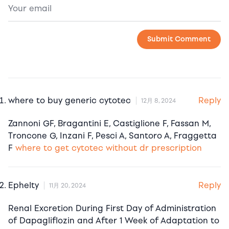
Reply
where to buy generic cytotec
12月 8, 2024
Zannoni GF, Bragantini E, Castiglione F, Fassan M,
Troncone G, Inzani F, Pesci A, Santoro A, Fraggetta
F
where to get cytotec without dr prescription
Reply
Ephelty
11月 20, 2024
Renal Excretion During First Day of Administration
of Dapagliflozin and After 1 Week of Adaptation to