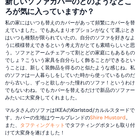
新しいソファカバーのどのようなとこ
ろが気に入っていますか？
私の家にはいつも替えのカバーがあって頻繁にカバーを替
えていました。でもあんまりオプションがなくて選ぶとき
はいつも種類が限られていたの。自分のソファを好きなよ
うに模様替えできるという考え方がとても素晴らしいと思
う。ソファとアームチェアって割とどの家庭にもあるもの
でしょ？こういう家具を自分らしく飾ることができるとい
うことは、新しく装飾品を得るのと似たような感じね。私
のソファは一人暮らしをしていた時から使っているものだ
から古いし、ずっと欲しかった憧れのソファ！というわけ
でもないわね。でもカバーを替えるだけで新品のソファー
みたいに大変身してくれました。
マルタさんのソファはIKEAのKarlstad/カルルスタードで
す。カバーの生地はウールブレンドの
Shire Mustard
。
また、
タフティングキット
でタフティングボタンも取り付
けて大変身を遂げました！