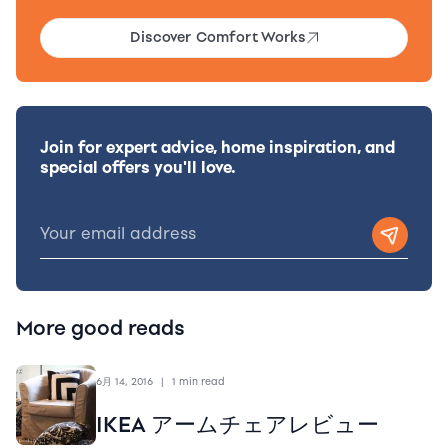
Discover Comfort Works
Join for expert advice, home inspiration, and
special offers you'll love.
More good reads
6月 14, 2016
|
1 min read
IKEA アームチェアレビュー