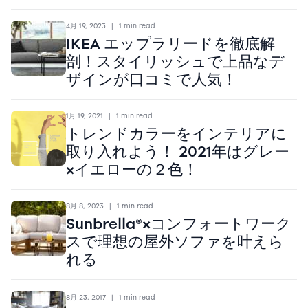
4月 19, 2023
|
1 min read
IKEA エップラリードを徹底解
剖！スタイリッシュで上品なデ
ザインが口コミで人気！
1月 19, 2021
|
1 min read
トレンドカラーをインテリアに
取り入れよう！ 2021年はグレー
×イエローの２色！
8月 8, 2023
|
1 min read
Sunbrella®×コンフォートワーク
スで理想の屋外ソファを叶えら
れる
8月 23, 2017
|
1 min read