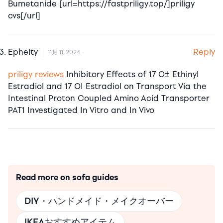
Bumetanide [url=https://fastpriligy.top/]priligy
cvs[/url]
Reply
Ephelty
11月 11, 2024
priligy reviews
Inhibitory Effects of 17 О± Ethinyl
Estradiol and 17 ОІ Estradiol on Transport Via the
Intestinal Proton Coupled Amino Acid Transporter
PAT1 Investigated In Vitro and In Vivo
Read more on sofa guides
DIY・ハンドメイド・メイクオーバー
IKEAおすすめアイテム