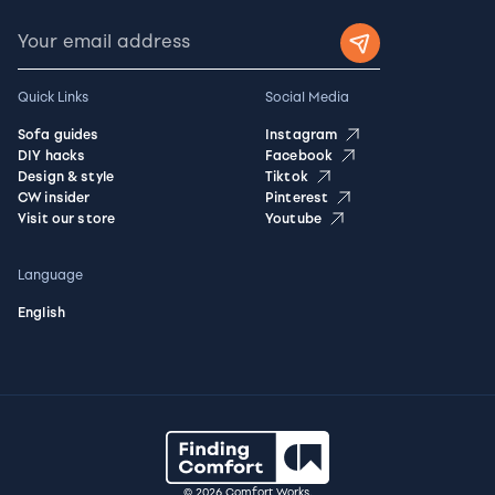
Quick Links
Social Media
Sofa guides
Instagram
DIY hacks
Facebook
Design & style
Tiktok
CW insider
Pinterest
Visit our store
Youtube
Language
English
© 2026 Comfort Works.