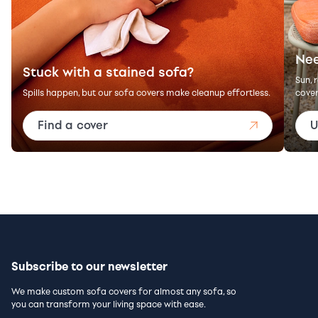
Nee
Stuck with a stained sofa?
Sun, 
Spills happen, but our sofa covers make cleanup effortless.
cover
Find a cover
U
Subscribe to our newsletter
We make custom sofa covers for almost any sofa, so
you can transform your living space with ease.