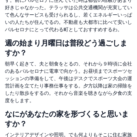
す。前にバルセロナに住んでいた時は都会の喧騒があまり
好きじゃなかった。テラッサは公共交通機関が充実してい
て色んなサービスも受けられるし、若くエネルギーいっぱ
いの人たちが住んでるの。不動産も大都市に比べて安いし
バルセロナにとって代わる町としておすすめするわ。
週の始まり月曜日は普段どう過ごしま
すか？
朝早く起きて、夫と朝食をとるの、それから９時頃に会社
のあるバルセロナに電車で向かう。お昼頃までスポーツセ
ッションの準備をして、午後はデスクでスポーツ大会の運
営計画を立てたり事務仕事をする。夕方以降は家の掃除を
したり散歩をするの。それから音楽を聴きながら夕食の支
度をします。
なにがあなたの家を形づくると思いま
すか？
インテリアデザインや照明。でも何よりもそこに住む家族