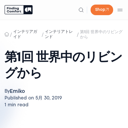
Shop
Skip
to
インテリアガ
インテリアトレ
第1回 世界中のリビング
/
/
/
content
イド
ンド
から
第1回 世界中のリビン
グから
Emiko
By
Published on 5月 30, 2019
1 min read