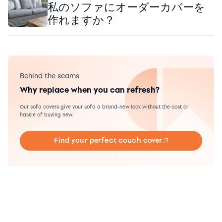
私のソファにオーダーカバーを
作れますか？
Behind the seams
Why replace when you can refresh?
Our sofa covers give your sofa a brand-new look without the cost or
hassle of buying new.
Find your perfect couch cover