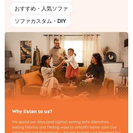
おすすめ・人気ソファ
ソファカスタム・DIY
Why listen to us?
We spend our days (and nights!) solving sofa dilemmas,
testing fabrics, and finding ways to simplify home care. Our
advice isn’t just theoretical — it’s real, honest, and designed for