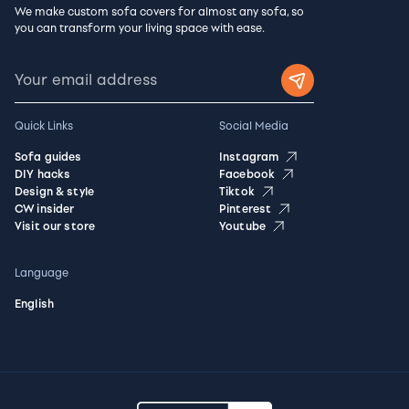
We make custom sofa covers for almost any sofa, so
you can transform your living space with ease.
Quick Links
Social Media
Sofa guides
Instagram
DIY hacks
Facebook
Design & style
Tiktok
CW insider
Pinterest
Visit our store
Youtube
Language
English