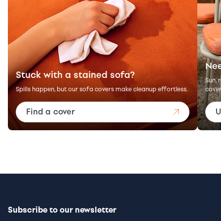
Nee
Stuck with a stained sofa?
Sun, 
Spills happen, but our sofa covers make cleanup effortless.
cover
Find a cover
U
Subscribe to our newsletter