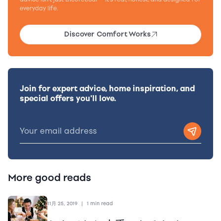
everyday life.
Discover Comfort Works
Join for expert advice, home inspiration, and
special offers you'll love.
More good reads
11月 25, 2019
|
1 min read