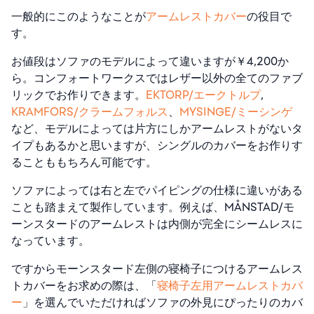
一般的にこのようなことが
アームレストカバー
の役目で
す。
お値段はソファのモデルによって違いますが￥4,200か
ら。コンフォートワークスではレザー以外の全てのファブ
リックでお作りできます。
EKTORP/エークトルプ
,
KRAMFORS/クラームフォルス
、
MYSINGE/ミーシンゲ
など、モデルによっては片方にしかアームレストがないタ
イプもあるかと思いますが、シングルのカバーをお作りす
ることももちろん可能です。
ソファによっては右と左でパイピングの仕様に違いがある
ことも踏まえて製作しています。例えば、MÅNSTAD/モ
ーンスタードのアームレストは内側が完全にシームレスに
なっています。
ですからモーンスタード左側の寝椅子につけるアームレス
トカバーをお求めの際は、「
寝椅子左用アームレストカバ
ー
」を選んでいただければソファの外見にぴったりのカバ