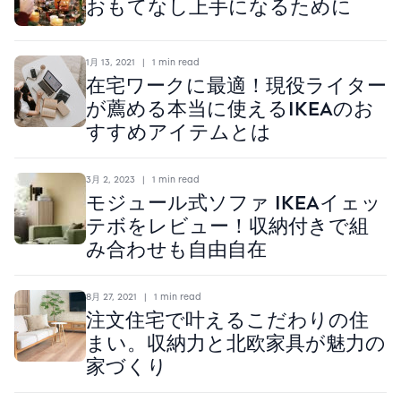
おもてなし上手になるために
1月 13, 2021
|
1 min read
在宅ワークに最適！現役ライター
が薦める本当に使えるIKEAのお
すすめアイテムとは
3月 2, 2023
|
1 min read
モジュール式ソファ IKEAイェッ
テボをレビュー！収納付きで組
み合わせも自由自在
8月 27, 2021
|
1 min read
注文住宅で叶えるこだわりの住
まい。収納力と北欧家具が魅力の
家づくり