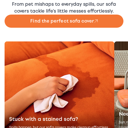
From pet mishaps to everyday spills, our sofa
covers tackle life's little messes effortlessly.
Find the perfect sofa cover
Nee
Stuck with a stained sofa?
Sun, 
Spills happen, but our sofa covers make cleanup effortless.
cover