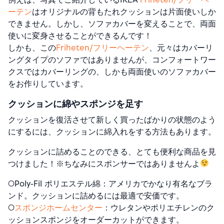
ーテン
はオリジナルの背もたれクッションは片面使いしか
できません。しかし、ソファカバーを変えることで、両面
使いに変身させることができるんです！
しかも、この
Friheten/フリーヘーテン
、元々はカバーリ
ングタイプのソファではありませんが、コンフォートワー
クスではカバーリングの、しかも両面使いのソファカバー
をお作りしています。
クッションに綿やスポンジを足す
クッションを復活させて新しく買ったばかりの状態のよう
にするには、クッションに綿入れをする方法もあります。
クッションに詰めることのできる、とても便利な商品を見
つけました！※ちなみにスポンサーではありませんよ
○
Poly-Fil ポリエステル綿：アメリカでかなり有名なブラ
ンド。クッションに詰めるには最適で安価です。
○
スポンジホームセンター
：ウレタンやポリエチレンのク
ッションスポンジをオーダーカットができます。