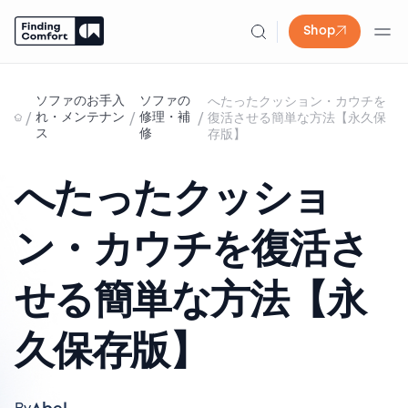
Shop
Skip
to
ソファのお手入
ソファの
へたったクッション・カウチを
content
/
/
/
れ・メンテナン
修理・補
復活させる簡単な方法【永久保
ス
修
存版】
へたったクッショ
ン・カウチを復活さ
せる簡単な方法【永
久保存版】