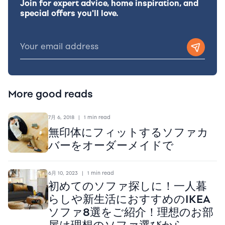
Join for expert advice, home inspiration, and
special offers you'll love.
More good reads
7月 6, 2018
|
1 min read
無印体にフィットするソファカ
バーをオーダーメイドで
6月 10, 2023
|
1 min read
初めてのソファ探しに！一人暮
らしや新生活におすすめのIKEA
ソファ8選をご紹介！理想のお部