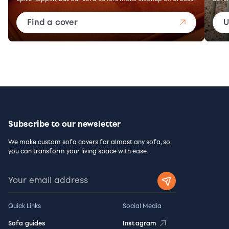
Find a cover
U
Subscribe to our newsletter
We make custom sofa covers for almost any sofa, so
you can transform your living space with ease.
Quick Links
Social Media
Sofa guides
Instagram