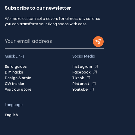
Subscribe to our newsletter
We make custom sofa covers for almost any sofa, so
you can transform your living space with ease.
Quick Links
Social Media
Sofa guides
Instagram
DIY hacks
Facebook
Design & style
Tiktok
CW insider
Pinterest
Visit our store
Youtube
Language
English