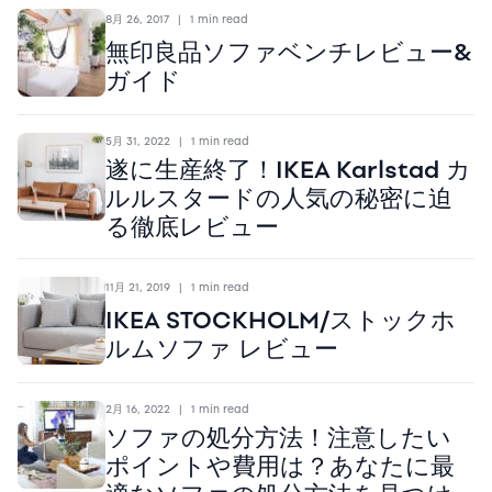
8月 26, 2017
|
1 min read
無印良品ソファベンチレビュー&
ガイド
5月 31, 2022
|
1 min read
遂に生産終了！IKEA Karlstad カ
ルルスタードの人気の秘密に迫
る徹底レビュー
11月 21, 2019
|
1 min read
IKEA STOCKHOLM/ストックホ
ルムソファ レビュー
2月 16, 2022
|
1 min read
ソファの処分方法！注意したい
ポイントや費用は？あなたに最