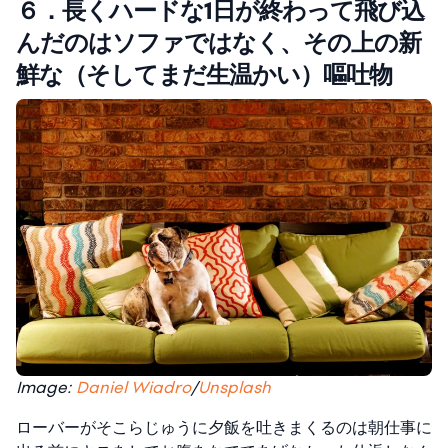
６．長くハードな1日が終わって飛び込
んだのはソファではなく、その上の新
鮮な（そしてまだ生温かい）嘔吐物
Image:
Daniel Wiadro
/
Unsplash
ローバーがそこらじゅうに夕飯を吐きまくるのは朝仕事に