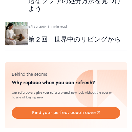
適なソファの処分方法を見つけ
よう
6月 30, 2019
|
1 min read
第２回 世界中のリビングから
Behind the seams
Why replace when you can refresh?
Our sofa covers give your sofa a brand-new look without the cost or
hassle of buying new.
Find your perfect couch cover