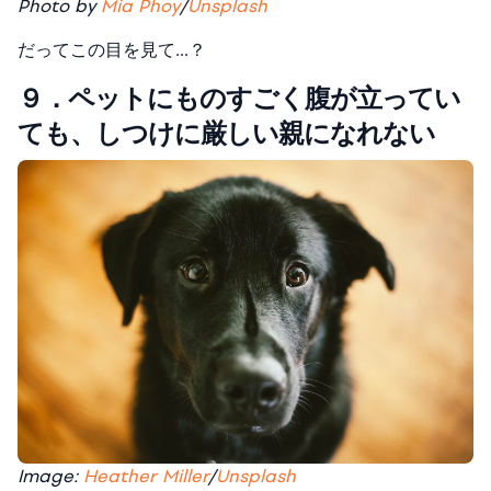
Photo by
Mia Phoy
/
Unsplash
だってこの目を見て…？
９．ペットにものすごく腹が立ってい
ても、しつけに厳しい親になれない
Image:
Heather Miller
/
Unsplash