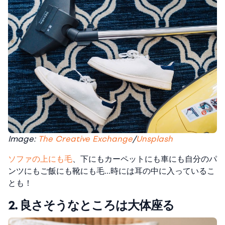
Image:
The Creative Exchange
/
Unsplash
ソファの上にも毛
、下にもカーペットにも車にも自分のパ
ンツにもご飯にも靴にも毛…時には耳の中に入っているこ
とも！
2. 良さそうなところは大体座る