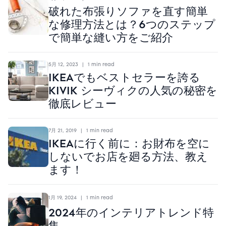
破れた布張りソファを直す簡単
な修理方法とは？6つのステップ
で簡単な縫い方をご紹介
5月 12, 2023
|
1 min read
IKEAでもベストセラーを誇る
KIVIK シーヴィクの人気の秘密を
徹底レビュー
7月 21, 2019
|
1 min read
IKEAに行く前に：お財布を空に
しないでお店を廻る方法、教え
ます！
1月 19, 2024
|
1 min read
2024年のインテリアトレンド特
集