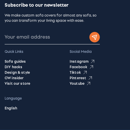
Subscribe to our newsletter
We make custom sofa covers for almost any sofa, so
you can transform your living space with ease.
Quick Links
Social Media
Sofa guides
Instagram
DIY hacks
Facebook
Design & style
Tiktok
CW insider
Pinterest
Visit our store
Youtube
Language
English