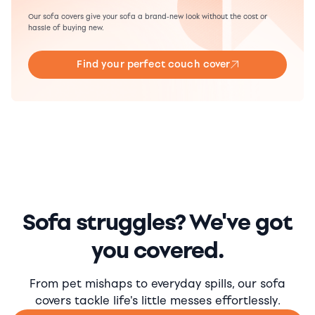
Our sofa covers give your sofa a brand-new look without the cost or
hassle of buying new.
Find your perfect couch cover
Sofa struggles? We've got
you covered.
From pet mishaps to everyday spills, our sofa
covers tackle life's little messes effortlessly.