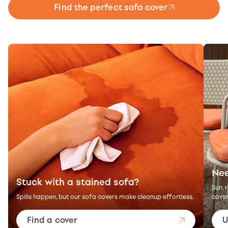
Find the perfect sofa cover
Nee
Stuck with a stained sofa?
Sun, 
Spills happen, but our sofa covers make cleanup effortless.
cover
Find a cover
U