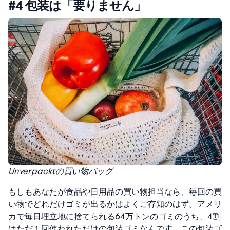
#4 包装は「要りません」
Unverpacktの買い物バッグ
もしもあなたが食品や日用品の買い物担当なら、毎回の買
い物でどれだけゴミが出るかはよくご存知のはず。アメリ
カで毎日埋立地に捨てられる64万トンのゴミのうち、4割
はただ１回使われただけの包装ゴミなんです。この包装ゴ