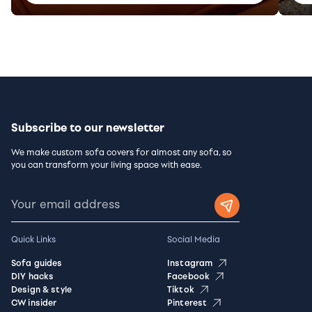
Subscribe to our newsletter
We make custom sofa covers for almost any sofa, so
you can transform your living space with ease.
Quick Links
Social Media
Sofa guides
Instagram
DIY hacks
Facebook
Design & style
Tiktok
CW insider
Pinterest