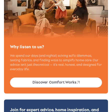
Why listen to us?
We spend our days (and nights!) solving sofa dilemmas,
testing fabrics, and finding ways to simplify home care. Our
advice isn’t just theoretical — it’s real, honest, and designed for
everyday life.
Discover Comfort Works
Join for expert advice, home inspiration, and