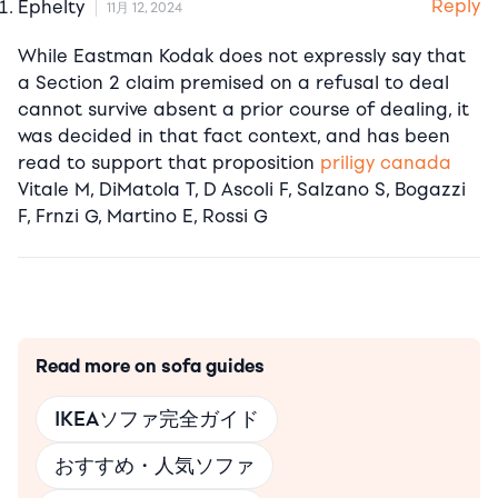
Reply
Ephelty
11月 12, 2024
While Eastman Kodak does not expressly say that
a Section 2 claim premised on a refusal to deal
cannot survive absent a prior course of dealing, it
was decided in that fact context, and has been
read to support that proposition
priligy canada
Vitale M, DiMatola T, D Ascoli F, Salzano S, Bogazzi
F, Frnzi G, Martino E, Rossi G
Read more on sofa guides
IKEAソファ完全ガイド
おすすめ・人気ソファ