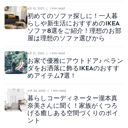
6月 10, 2023
|
1 min read
初めてのソファ探しに！一人暮
らしや新生活におすすめのIKEA
ソファ8選をご紹介！理想のお部
屋は理想のソファ選びから
6月 21, 2023
|
1 min read
お家で優雅にアウトドア♪ ベラン
ダをお洒落に飾るIKEAのおすす
めアイテム7選！
11月 20, 2020
|
1 min read
暮らしコーディネーター瀧本真
奈美さんに聞く！家族がくつろ
げる癒しある空間づくりのポイ
ント