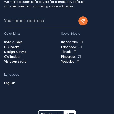
We make custom sofa covers for almost any sofa, so
you can transform your living space with ease.
Quick Links
Social Media
Sofa guides
Instagram
DIY hacks
Facebook
Design & style
Tiktok
CW insider
Pinterest
Visit our store
Youtube
Language
English