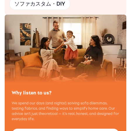
ソファカスタム・DIY
Why listen to us?
We spend our days (and nights!) solving sofa dilemmas,
testing fabrics, and finding ways to simplify home care. Our
advice isn’t just theoretical — it’s real, honest, and designed for
everyday life.