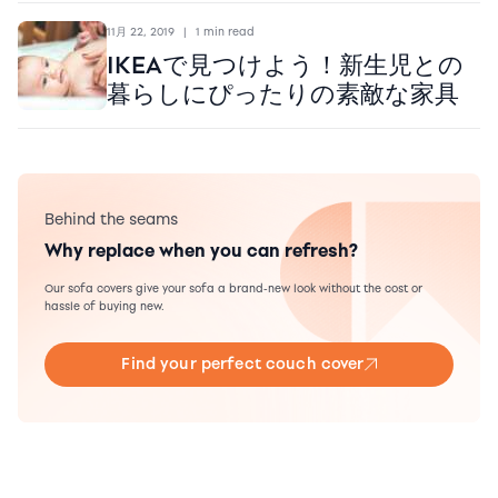
11月 22, 2019
|
1 min read
IKEAで見つけよう！新生児との
暮らしにぴったりの素敵な家具
Behind the seams
Why replace when you can refresh?
Our sofa covers give your sofa a brand-new look without the cost or
hassle of buying new.
Find your perfect couch cover