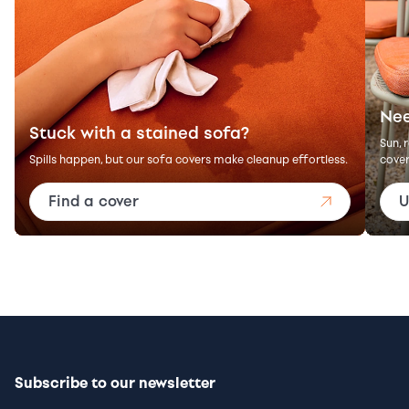
Nee
Stuck with a stained sofa?
Sun, 
Spills happen, but our sofa covers make cleanup effortless.
cover
Find a cover
U
Subscribe to our newsletter