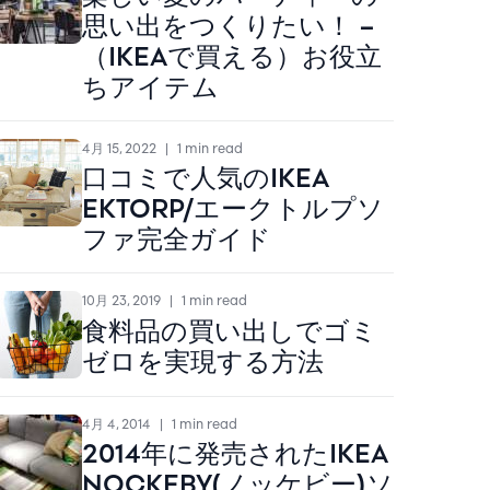
思い出をつくりたい！ –
（IKEAで買える）お役立
ちアイテム
4月 15, 2022
|
1 min read
口コミで人気のIKEA
EKTORP/エークトルプソ
ファ完全ガイド
10月 23, 2019
|
1 min read
食料品の買い出しでゴミ
ゼロを実現する方法
4月 4, 2014
|
1 min read
2014年に発売されたIKEA
NOCKEBY(ノッケビー)ソ