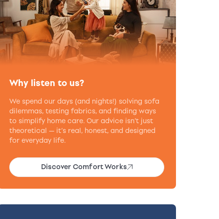
Why listen to us?
We spend our days (and nights!) solving sofa
dilemmas, testing fabrics, and finding ways
to simplify home care. Our advice isn’t just
theoretical — it’s real, honest, and designed
for everyday life.
Discover Comfort Works