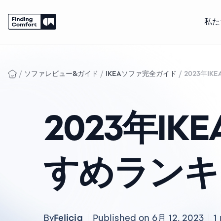
私た
Skip
to
content
/
/
/
ソファレビュー&ガイド
IKEAソファ完全ガイド
2023年I
2023年I
すめランキン
Felicia
By
Published on 6月 12, 2023
1