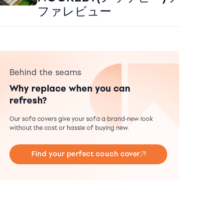
ファレビュー
Behind the seams
Why replace when you can
refresh?
Our sofa covers give your sofa a brand-new look
without the cost or hassle of buying new.
Find your perfect couch cover