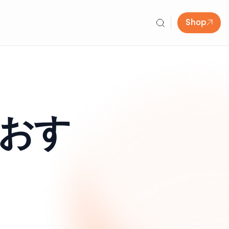
Shop
ァおす