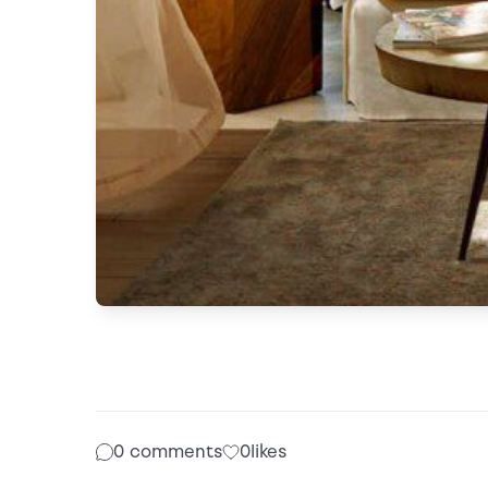
0 comments
0
likes