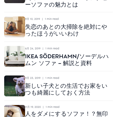
ーソファの魅力とは
9月 10, 2019
|
1 min read
失恋のあとの大掃除を絶対にや
ったほうがいいわけ
6月 24, 2019
|
1 min read
IKEA SÖDERHAMN/ソーデルハ
ムン ソファ – 解説と資料
9月 23, 2019
|
1 min read
新しい子犬との生活でお家をい
つも綺麗にしておく方法
11月 19, 2020
|
1 min read
人をダメにするソファ！？無印