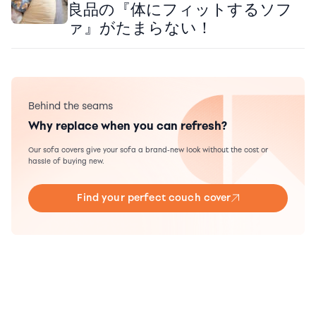
良品の『体にフィットするソフ
ァ』がたまらない！
Behind the seams
Why replace when you can refresh?
Our sofa covers give your sofa a brand-new look without the cost or
hassle of buying new.
Find your perfect couch cover