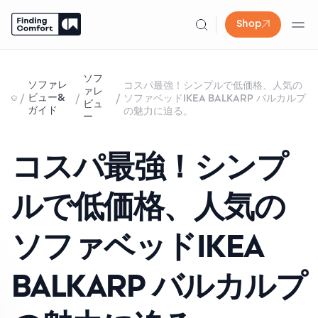
Shop
Skip
to
ソフ
ソファレ
コスパ最強！シンプルで低価格、人気の
content
ァレ
/
/
/
ビュー&
ソファベッドIKEA BALKARP バルカルプ
ビュ
ガイド
の魅力に迫る。
ー
コスパ最強！シンプ
ルで低価格、人気の
ソファベッドIKEA
BALKARP バルカルプ