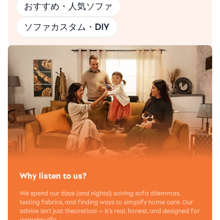
おすすめ・人気ソファ
ソファカスタム・DIY
Why listen to us?
We spend our days (and nights!) solving sofa dilemmas,
testing fabrics, and finding ways to simplify home care. Our
advice isn’t just theoretical — it’s real, honest, and designed for