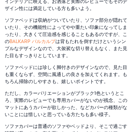
インテリアに映える、お洒落と実際のレビューでもそのデ
ザイン性には満足している方も多いよう。
ソファベッドは収納がついていたり、ソファ部分が隠れて
いたり、その機能性によってやや重たい印象になってしま
ったり、大きくて圧迫感を感じることもあるのですが、こ
の
BALKARP バルカルプ
は背もたれを倒すだけというシン
プルなデザインなので、大袈裟な切り替えもなく、また見
た目もすっきりとしています。
ソファベッドには珍しく脚付きのデザインなので、見た目
も重くならず、空間に風通しの良さを加えてくれます。も
ちろん掃除のしやすさも、嬉しいポイントです。
ただし、カラーバリエーションがブラック1色というとこ
ろ、実際のレビューでも専用カバーがないのが残念、この
マットにあうカバーが欲しかった、などカバーの種類がな
いことには惜しいと思っている方たちも多い様子。
ソファカバーは普通のソファやベッドより、そこで過ごす