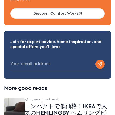
everyday life.
Discover Comfort Works
Join for expert advice, home inspiration, and
special offers you'll love.
More good reads
2月 10, 2023
|
1 min read
コンパクトで低価格！IKEAで人
気のHEMLINGBY ヘムリングビ