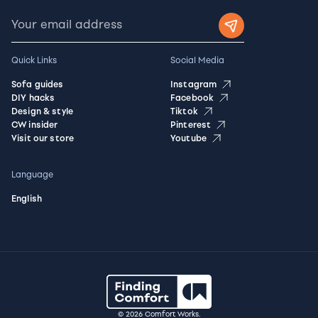
Quick Links
Social Media
Sofa guides
Instagram
DIY hacks
Facebook
Design & style
Tiktok
CW insider
Pinterest
Visit our store
Youtube
Language
English
© 2026 Comfort Works.