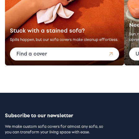
Nee
Stuck with a stained sofa?
Sun, 
Spills happen, but our sofa covers make cleanup effortless.
cover
Find a cover
U
Subscribe to our newsletter
We make custom sofa covers for almost any sofa, so
you can transform your living space with ease.