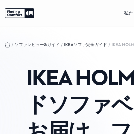
私た
Skip
to
content
/
/
/
ソファレビュー&ガイド
IKEAソファ完全ガイド
IKEA 
IKEA HO
ドソファベ
お届け。フ