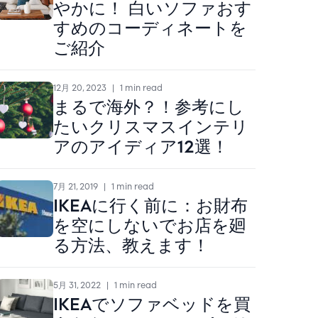
やかに！ 白いソファおす
すめのコーディネートを
ご紹介
12月 20, 2023
|
1 min read
まるで海外？！参考にし
たいクリスマスインテリ
アのアイディア12選！
7月 21, 2019
|
1 min read
IKEAに行く前に：お財布
を空にしないでお店を廻
る方法、教えます！
5月 31, 2022
|
1 min read
IKEAでソファベッドを買