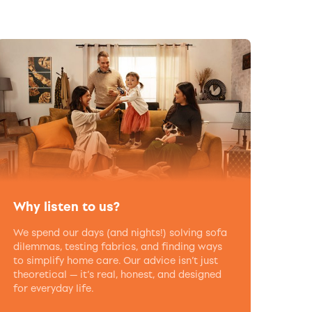
Why listen to us?
We spend our days (and nights!) solving sofa
dilemmas, testing fabrics, and finding ways
to simplify home care. Our advice isn’t just
theoretical — it’s real, honest, and designed
for everyday life.