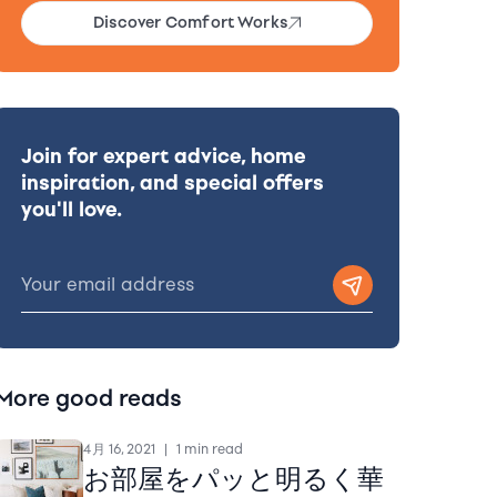
Discover Comfort Works
Join for expert advice, home
inspiration, and special offers
you'll love.
More good reads
4月 16, 2021
|
1 min read
お部屋をパッと明るく華