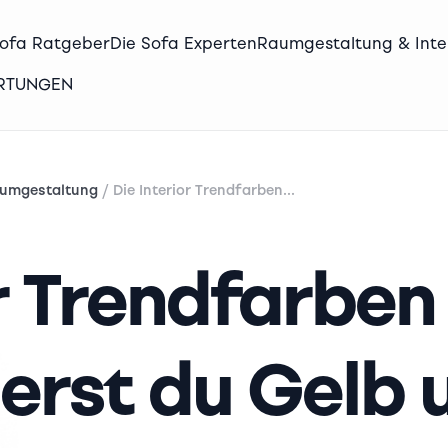
Sofa Ratgeber
Die Sofa Experten
Raumgestaltung & Inte
ERTUNGEN
/
Raumgestaltung
Die Interior Trendfarben...
or Trendfarben
ierst du Gelb 