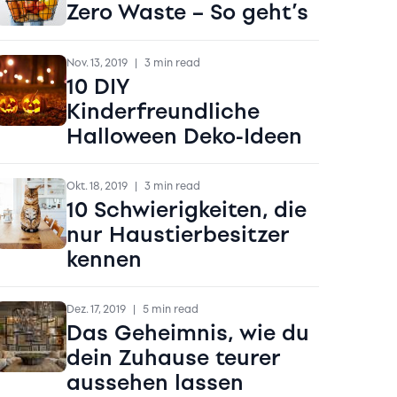
Zero Waste – So geht’s
Nov. 13, 2019
|
3 min read
10 DIY
Kinderfreundliche
Halloween Deko-Ideen
Okt. 18, 2019
|
3 min read
10 Schwierigkeiten, die
nur Haustierbesitzer
kennen
Dez. 17, 2019
|
5 min read
Das Geheimnis, wie du
dein Zuhause teurer
aussehen lassen