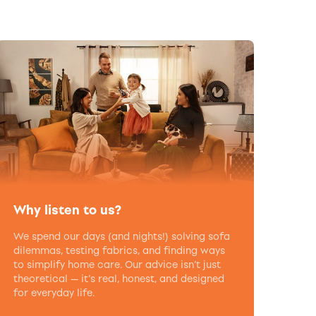
Why listen to us?
We spend our days (and nights!) solving sofa
dilemmas, testing fabrics, and finding ways
to simplify home care. Our advice isn’t just
theoretical — it’s real, honest, and designed
for everyday life.