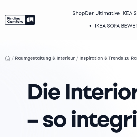
Shop
Der Ultimative IKEA 
IKEA SOFA BEW
Skip
to
content
/
/
Raumgestaltung & Interieur
Inspiration & Trends zu 
Die Interi
– so integr