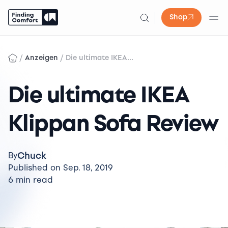
Shop
Skip
to
/
/
Anzeigen
Die ultimate IKEA...
content
Die ultimate IKEA
Klippan Sofa Review
Chuck
By
Published on Sep. 18, 2019
6 min read