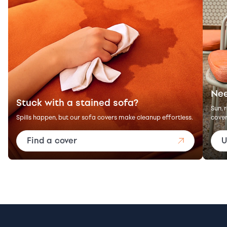
Nee
Stuck with a stained sofa?
Sun, 
Spills happen, but our sofa covers make cleanup effortless.
cover
Find a cover
U