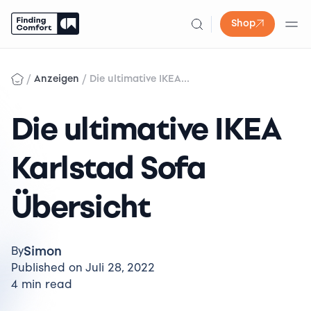
Shop
Skip
to
/
/
Anzeigen
Die ultimative IKEA...
content
Die ultimative IKEA
Karlstad Sofa
Übersicht
Simon
By
Published on Juli 28, 2022
4 min read