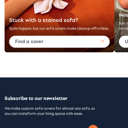
Nee
Stuck with a stained sofa?
Sun, 
Spills happen, but our sofa covers make cleanup effortless.
cover
Find a cover
U
Subscribe to our newsletter
We make custom sofa covers for almost any sofa, so
you can transform your living space with ease.