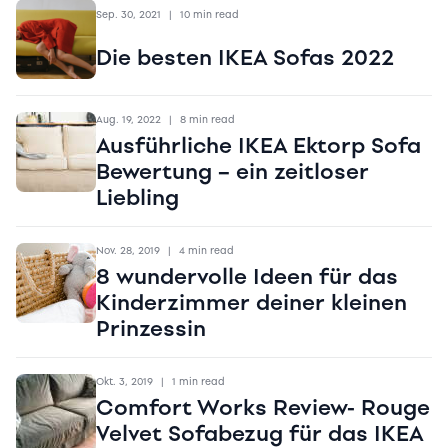
Sep. 30, 2021
|
10 min read
Die besten IKEA Sofas 2022
Aug. 19, 2022
|
8 min read
Ausführliche IKEA Ektorp Sofa
Bewertung – ein zeitloser
Liebling
Nov. 28, 2019
|
4 min read
8 wundervolle Ideen für das
Kinderzimmer deiner kleinen
Prinzessin
Okt. 3, 2019
|
1 min read
Comfort Works Review- Rouge
Velvet Sofabezug für das IKEA