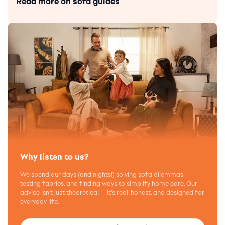
Read more on sofa guides
Why listen to us?
We spend our days (and nights!) solving sofa dilemmas,
testing fabrics, and finding ways to simplify home care. Our
advice isn’t just theoretical — it’s real, honest, and designed for
everyday life.