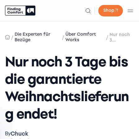
Shop
Skip
to
Die Experten für
Über Comfort
Nur noch
/
/
/
content
Bezüge
Works
3...
Nur noch 3 Tage bis
die garantierte
Weihnachtslieferun
g endet!
Chuck
By