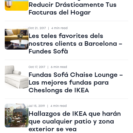
Reducir Drásticamente Tus
Facturas del Hogar
Oct 21, 2017
|
4 min read
Les teles favorites dels
nostres clients a Barcelona –
Fundes Sofà
Oct 17, 2017
|
6 min read
Fundas Sofá Chaise Lounge –
Las mejores fundas para
Cheslongs de IKEA
Jul 15, 2019
|
4 min read
Hallazgos de IKEA que harán
que cualquier patio y zona
exterior se vea