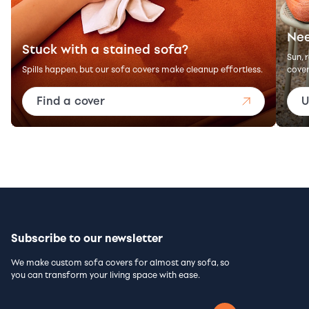
Nee
Stuck with a stained sofa?
Sun, 
Spills happen, but our sofa covers make cleanup effortless.
cover
Find a cover
U
Subscribe to our newsletter
We make custom sofa covers for almost any sofa, so
you can transform your living space with ease.