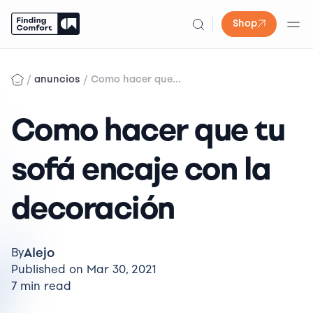
Shop
Skip
to
/
/
anuncios
Como hacer que...
content
Como hacer que tu
sofá encaje con la
decoración
Alejo
By
Published on Mar 30, 2021
7 min read