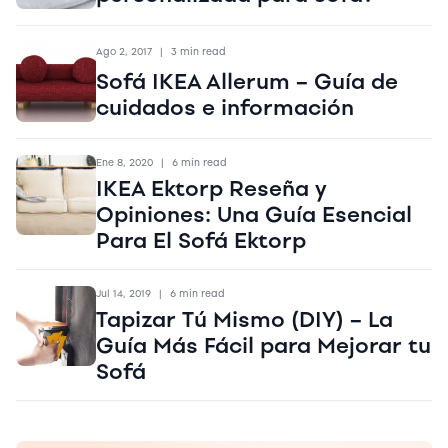
Ago 2, 2017
|
3 min read
Sofá IKEA Allerum – Guía de
cuidados e información
Ene 8, 2020
|
6 min read
IKEA Ektorp Reseña y
Opiniones: Una Guía Esencial
Para El Sofá Ektorp
Jul 14, 2019
|
6 min read
Tapizar Tú Mismo (DIY) – La
Guía Más Fácil para Mejorar tu
Sofá