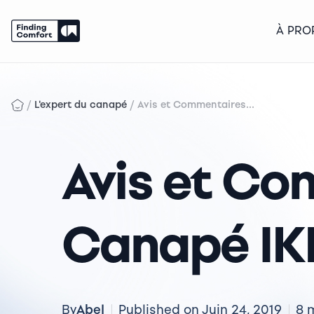
À PRO
Skip
to
content
/
/
L'expert du canapé
Avis et Commentaires...
Avis et Co
Canapé IK
Abel
By
Published on Juin 24, 2019
8 