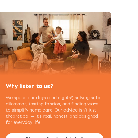
Why listen to us?
We spend our days (and nights!) solving sofa
dilemmas, testing fabrics, and finding ways
to simplify home care. Our advice isn’t just
theoretical — it’s real, honest, and designed
for everyday life.