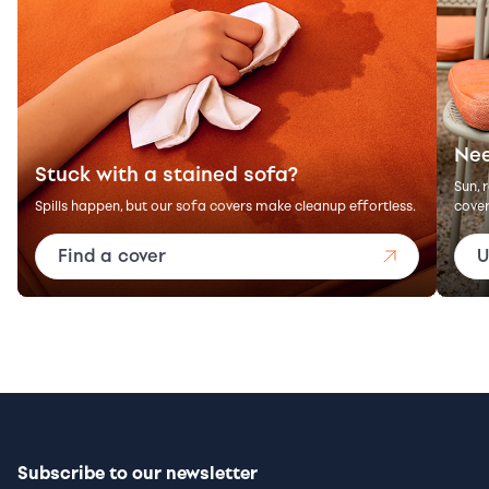
Nee
Stuck with a stained sofa?
Sun, 
Spills happen, but our sofa covers make cleanup effortless.
cover
Find a cover
U
Subscribe to our newsletter