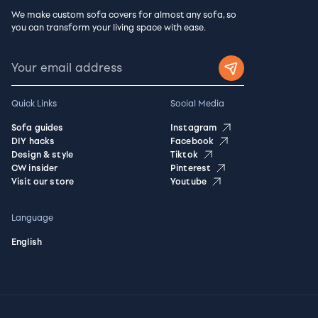
We make custom sofa covers for almost any sofa, so
you can transform your living space with ease.
Quick Links
Social Media
Sofa guides
Instagram
DIY hacks
Facebook
Design & style
Tiktok
CW insider
Pinterest
Visit our store
Youtube
Language
English