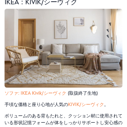
IKEA：
KIVIK/シーヴィク
ソファ: IKEA Kivik/シーヴィク
(取扱終了生地)
手頃な価格と座り心地が人気の
KIVIK/シーヴィク
。
ボリュームのある背もたれと、クッション材に使用されて
いる形状記憶フォームが体をしっかりサポートし安心感の