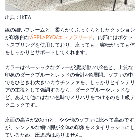
出典：IKEA
線の細いフレームと、柔らかくふっくらとしたクッション
が印象的な
ÄPPLARYD/エップラリード
。内部にはポケッ
トスプリングを使用しており、座っても、寝転がっても体
をしっかりとサポートしてくれます。
カラーはベーシックなグレーが濃淡違いで2色と、上質な
印象のダークブルーとレッドの合計4色展開。ソファの中
でもひときわ大きいカウチソファを、しっかりとインテリ
アの主役として強調するなら、ダークブルーやレッドな
ど、あえて他にはない色味でメリハリをつけるのも上級テ
クニックです。
座面の高さが20cmと、やや他のソファに比べて高めです
が、シンプルな細い脚が全体の印象をスタイリッシュにし
ているため、圧迫感はありません。