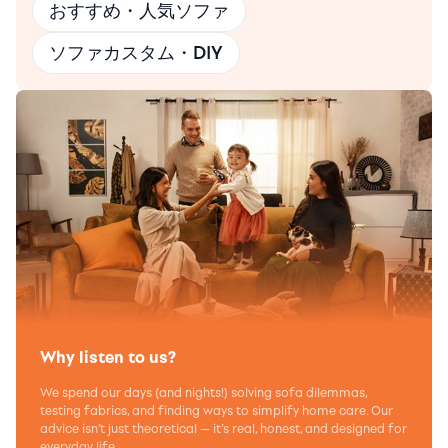
おすすめ・人気ソファ
ソファカスタム・DIY
Why listen to us?
We spend our days (and nights!) solving sofa dilemmas,
testing fabrics, and finding ways to simplify home care. Our
advice isn’t just theoretical — it’s real, honest, and designed for
everyday life.