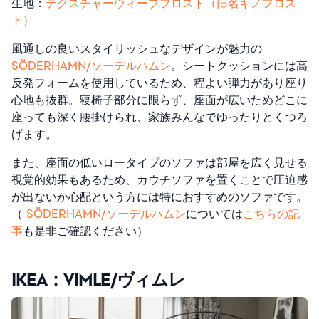
生地：
テクスチャーウィーブフロスト（旧名キノフロス
ト）
風通しの良いスタイリッシュなデザインが魅力の
SÖDERHAMN/ソーデルハムン
。
シートクッションには高
反発フォームを使用しているため、程よい弾力があり座り
心地も抜群。寝椅子部分に限らず、座面が広いためどこに
座っても深く腰掛けられ、家族みんなでゆったりとくつろ
げます。
また、座面の低いロータイプのソファは部屋を広く見せる
視覚的効果もあるため、カウチソファを置くことで圧迫感
が出ないか心配という方には特におすすめのソファです。
（
SÖDERHAMN/ソーデルハムン
については
こちらの記
事
も是非ご確認ください）
IKEA：VIMLE/ヴィムレ