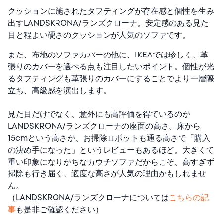
クッションに施されたタフティングが存在感と個性を生み
出すLANDSKRONA/ランズクローナ。安定感のある見た
目と程よい硬さのクッションが人気のソファです。
また、布地のソファカバーの他に、IKEAでは珍しく、革
張りのカバーを選べる点も注目したいポイント。個性が光
るタフティングも革張りのカバーにすることでより一層際
立ち、高級感を演出します。
見た目だけでなく、意外にも高評価を得ているのが
LANDSKRONA/ランズクローナの座面の高さ。床から
15cmという高さが、お掃除ロボットも通る高さで「購入
の決め手になった」というレビューもあるほど。大きくて
重い印象になりがちなカウチソファだからこそ、高すぎず
掃除も行き届く、適度な高さが人気の理由かもしれませ
ん。
（LANDSKRONA/ランズクローナについては
こちらの記
事
も是非ご確認ください）