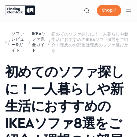
Shop
Skip
to
ソファ
IKEAソ
初めてのソファ探しに！一人暮らしや新
content
レビュ
ファ完
生活におすすめのIKEAソファ8選をご紹
/
/
/
ー&ガ
全ガイ
介！理想のお部屋は理想のソファ選びか
イド
ド
ら
初めてのソファ探し
に！一人暮らしや新
生活におすすめの
IKEAソファ8選をご