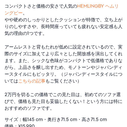
コンパクトさと価格の安さで人気の
HEMLINGBY ヘムリ
ングビー
。
やや硬めのしっかりとしたクッションが特徴で、立ち上が
りのしやすさや、長時間座っていても疲れない安定感も人
気の理由の1つです。
アームレストと背もたれが低めに設定されているので、実
際のサイズに加えてより広々とした開放感を演出してくれ
ます。また、シックな色味がコンパクトで低価格でありな
がら、上品さを醸し出すため、モノトーンやジャパンディ
ースタイルにもピッタリ。（ジャパンディースタイルにつ
いては
こちらの記事
もご覧ください）
2万円を切るこの価格でこの見た目は、初めてのソファ選
びで、価格も見た目も妥協したくない！という方には特に
おすすめのソファです。
サイズ：幅145 cm・奥行き71.5 cm・高さ71.5 cm
価格：¥15,990