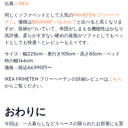
出典：
IKEA
同じくソファベッドとして人気の
FRIHETEN フリーヘー
テン
。価格は
BALKARP バルカルプ
と比べると高くなりま
すが、収納がついていて、布団がしまえる機能性はかなり
高評価。柔らかすぎない硬めの座面がソファとしてもベッ
ドとしても快適！とレビューも上々です。
サイズ：幅225cm・奥行き105cm・高さ83cm・ベッド
時の幅144cm
価格：税込64,990円〜
IKEA FRIHETEN フリーヘーテンの詳細レビューは
こちら
からご覧ください。
おわりに
今回は、一人暮らしなどスペースの限られたお部屋にも置