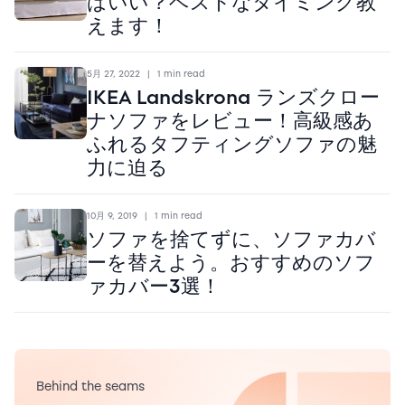
ばいい？ベストなタイミング教
えます！
5月 27, 2022
|
1 min read
IKEA Landskrona ランズクロー
ナソファをレビュー！高級感あ
ふれるタフティングソファの魅
力に迫る
10月 9, 2019
|
1 min read
ソファを捨てずに、ソファカバ
ーを替えよう。おすすめのソフ
ァカバー3選！
Behind the seams