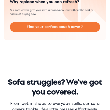
Why replace when you can refresh?
Our sofa covers give your sofa a brand-new look without the cost or
hassle of buying new.
Find your perfect couch cover
Sofa struggles? We've got
you covered.
From pet mishaps to everyday spills, our sofa
covers tackle life's little messes effortlessly.