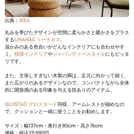
出典：
IKEA
丸みを帯びたデザインが空間に柔らかさと暖かさをプラス
する
LINANÄS リーナネス
。
温かみのある色合いがどんなインテリアにも合わせやす
く、
韓国インテリア
や
ジャパンディースタイル
にもピッタ
リです。
また、主張しすぎない木製の脚は、足元に向かって細く、
また広がりのあるデザインなので、コンパクトながら全体
的に開放感のある印象を与える技ありのアイテム。
GLOSTAD グロスタード
同様、アームレストが細めなの
で、クッションと一緒に使うことをお勧めします。
サイズ：幅137cm・奥行き80cm・高さ76cm
価格：税込25,990円