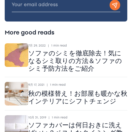
More good reads
7月 29, 2022
|
1 min read
ソファのシミを徹底除去！気に
なるシミ取りの方法＆ソファの
シミ予防方法をご紹介
9月 17, 2021
|
1 min read
秋の模様替え！お部屋も暖かな秋
インテリアにシフトチェンジ
10月 31, 2019
|
1 min read
ソファカバーは何日おきに洗え