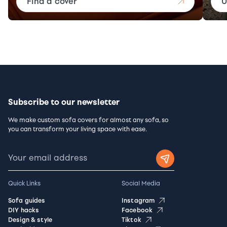
Find a cover
U
Subscribe to our newsletter
We make custom sofa covers for almost any sofa, so
you can transform your living space with ease.
Quick Links
Social Media
Sofa guides
Instagram
DIY hacks
Facebook
Design & style
Tiktok