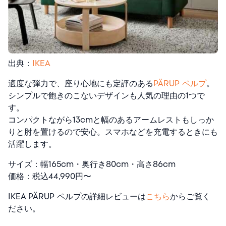
出典：
IKEA
適度な弾力で、座り心地にも定評のある
PÄRUP ペルプ
。
シンプルで飽きのこないデザインも人気の理由の1つで
す。
コンパクトながら13cmと幅のあるアームレストもしっか
りと肘を置けるので安心。スマホなどを充電するときにも
活躍します。
サイズ：幅165cm・奥行き80cm・高さ86cm
価格：税込44,990円〜
IKEA PÄRUP ペルプの詳細レビューは
こちら
からご覧く
ださい。