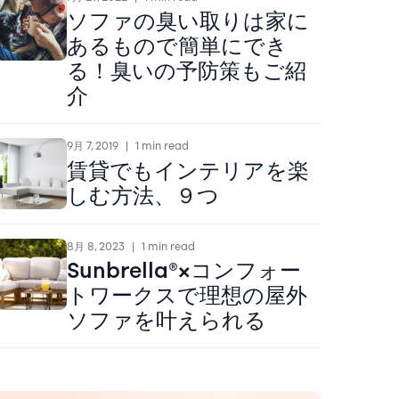
ソファの臭い取りは家に
あるもので簡単にでき
る！臭いの予防策もご紹
介
9月 7, 2019
|
1 min read
賃貸でもインテリアを楽
しむ方法、９つ
8月 8, 2023
|
1 min read
Sunbrella®×コンフォー
トワークスで理想の屋外
ソファを叶えられる