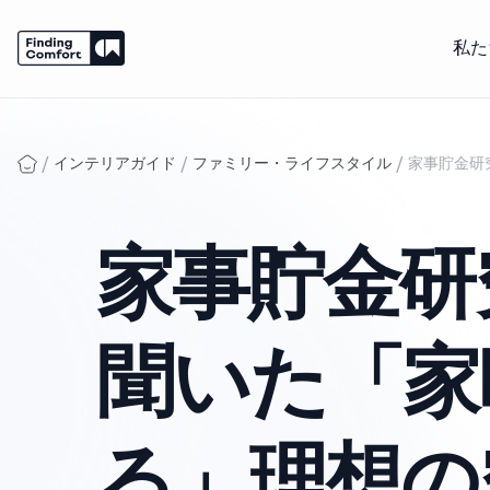
私た
Skip
to
content
/
/
/
インテリアガイド
ファミリー・ライフスタイル
家事貯金研
家事貯金研
聞いた「家
る」理想の