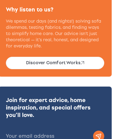
Why listen to us?
We spend our days (and nights!) solving sofa
dilemmas, testing fabrics, and finding ways
to simplify home care. Our advice isn’t just
theoretical — it’s real, honest, and designed
for everyday life.
Discover Comfort Works
Join for expert advice, home
inspiration, and special offers
you'll love.