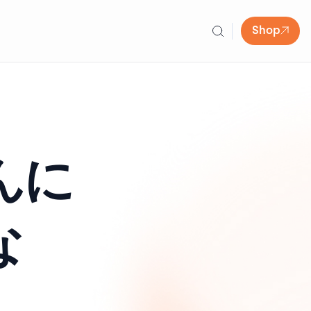
Shop
んに
な