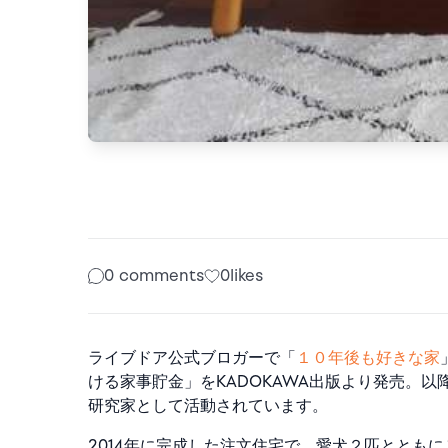
0 comments
0
likes
ライブドア公式ブロガーで「
１０年後も好きな家
ける家事貯金」をKADOKAWA出版より発売。
研究家として活動されています。
2014年に完成した注文住宅で、愛犬２匹ととも