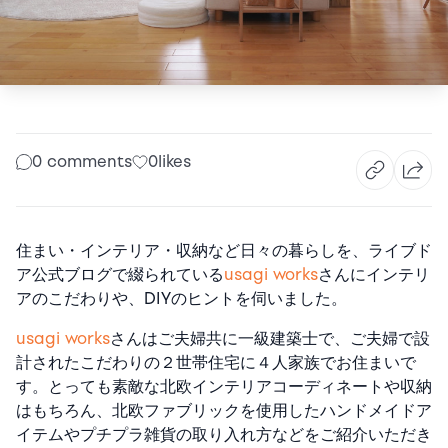
0 comments
0
likes
住まい・インテリア・収納など日々の暮らしを、ライブド
ア公式ブログで綴られている
usagi works
さんにインテリ
アのこだわりや、DIYのヒントを伺いました。
usagi works
さんはご夫婦共に一級建築士で、ご夫婦で設
計された
こだわりの２世帯住宅に４人家族でお住まいで
す。とっても素敵な北欧インテリアコーディネートや収納
はもちろん、北欧ファブリックを使用したハンドメイドア
イテムやプチプラ雑貨の取り入れ方などをご紹介いただき