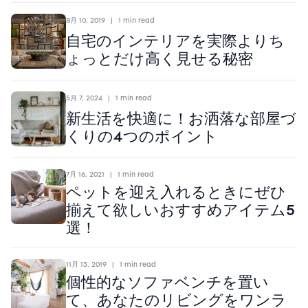
8月 10, 2019
|
1 min read
自宅のインテリアを実際よりち
ょっとだけ高く見せる秘密
5月 7, 2024
|
1 min read
新生活を快適に！お洒落な部屋づ
くりの4つのポイント
7月 16, 2021
|
1 min read
ペットを迎え入れるときにぜひ
揃えて欲しいおすすめアイテム5
選！
11月 13, 2019
|
1 min read
個性的なソファベンチを置い
て、あなたのリビングをワンラ