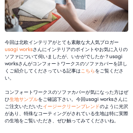
今回は北欧インテリアがとても素敵な大人気ブロガー
usagi works
さんにインテリアのポイントやお気に入りの
ソファについて伺いましたが、いかがでしたか？usagi
worksさんがコンフォートワークスのソファカバーを詳し
くご紹介してくださっている記事は
こちら
をご覧くださ
い。
コンフォートワークスのソファカバーが気になった方はぜ
ひ
生地サンプル
をご確認下さい。今回usagi worksさんに
ご注文いただいた
イージークリーンブレンド
のように光沢
があり、特殊なコーティングがされている生地は特に実際
の生地をご覧いただき、ぜひ触ってみてくださいね。