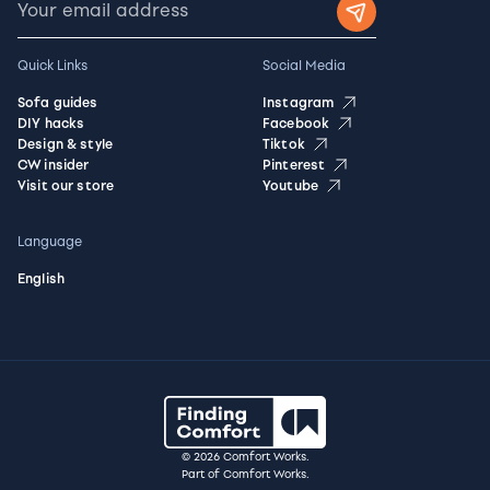
Quick Links
Social Media
Sofa guides
Instagram
DIY hacks
Facebook
Design & style
Tiktok
CW insider
Pinterest
Visit our store
Youtube
Language
English
© 2026 Comfort Works.
Part of Comfort Works.