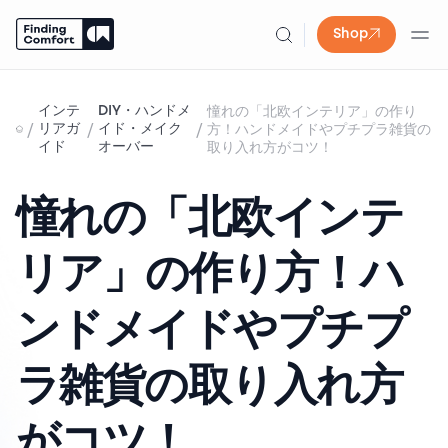
Shop
Skip
to
インテ
DIY・ハンドメ
憧れの「北欧インテリア」の作り
content
/
/
/
リアガ
イド・メイク
方！ハンドメイドやプチプラ雑貨の
イド
オーバー
取り入れ方がコツ！
憧れの「北欧インテ
リア」の作り方！ハ
ンドメイドやプチプ
ラ雑貨の取り入れ方
がコツ！