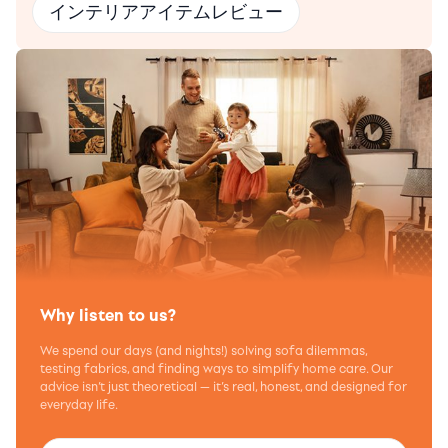
インテリアアイテムレビュー
Why listen to us?
We spend our days (and nights!) solving sofa dilemmas,
testing fabrics, and finding ways to simplify home care. Our
advice isn’t just theoretical — it’s real, honest, and designed for
everyday life.