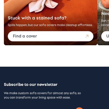
Nee
Stuck with a stained sofa?
Sun, 
Spills happen, but our sofa covers make cleanup effortless.
cover
Find a cover
U
Subscribe to our newsletter
We make custom sofa covers for almost any sofa, so
you can transform your living space with ease.