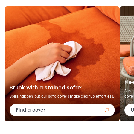
Nee
Stuck with a stained sofa?
Sun, 
Spills happen, but our sofa covers make cleanup effortless.
cover
Find a cover
U