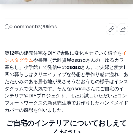
0 comments
0
likes
築12年の建売住宅をDIYで素敵に変化させていく様子を
イ
ンスタグラム
や書籍（元雑貨屋asasaさんの「ゆるカワ
暮らし」小学館）で発信中の
asasa
さん。ご夫婦と愛犬1
匹の暮らしはクリエイティブな発想と手作り感に溢れ、あ
たたかみのある居心地が良さそうなおうちの様子はインス
タグラムで大人気です。そんなasasaさんにご自宅のイ
ンテリアやDIYプロジェクト、またお試しいただいたコン
フォートワークスの新発売生地でお作りしたハンドメイド
カバーの感想を伺いました。
ご自宅のインテリアについて
おしえて
ください