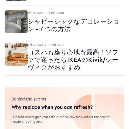
11月 6, 2019
|
1 min read
シャビーシックなデコレーショ
ン -７つの方法
8月 3, 2021
|
1 min read
コスパも座り心地も最高！ソフ
ァで迷ったらIKEAのKivik/シー
ヴィクがおすすめ
Behind the seams
Why replace when you can refresh?
Our sofa covers give your sofa a brand-new look without the cost or
hassle of buying new.