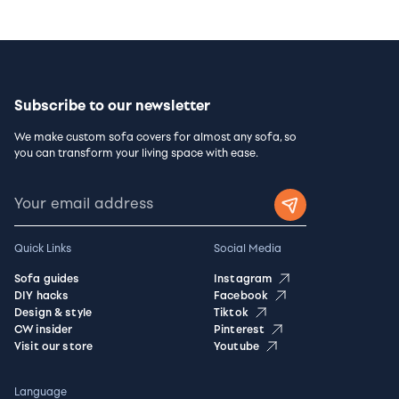
Subscribe to our newsletter
We make custom sofa covers for almost any sofa, so
you can transform your living space with ease.
Quick Links
Social Media
Sofa guides
Instagram
DIY hacks
Facebook
Design & style
Tiktok
CW insider
Pinterest
Visit our store
Youtube
Language