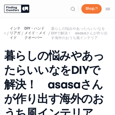
Shop
Skip
to
インテ
DIY・ハンド
暮らしの悩みやあったらいいなを
content
/
/
/
リアガ
メイド・メイ
DIYで解決！ asasaさんが作り出
イド
クオーバー
す海外のおうち風インテリア
暮らしの悩みやあっ
たらいいなをDIYで
解決！ asasaさん
が作り出す海外のお
うち風インテリア