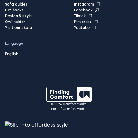
Sofa guides
Instagram
DIY hacks
Facebook
Design & style
Tiktok
CW insider
Pinterest
Visit our store
Youtube
Language
English
© 2026 Comfort Works.
Part of Comfort Works.