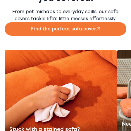
From pet mishaps to everyday spills, our sofa
covers tackle life's little messes effortlessly.
Find the perfect sofa cover
Nee
Stuck with a stained sofa?