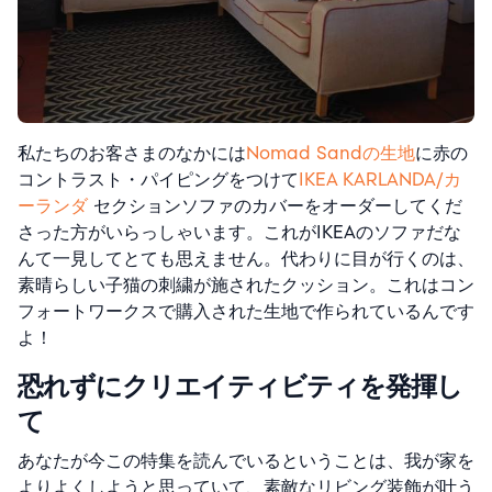
私たちのお客さまのなかには
Nomad Sandの生地
に赤の
コントラスト・パイピングをつけて
IKEA KARLANDA/カ
ーランダ
セクションソファのカバー
をオーダーしてくだ
さった方がいらっしゃいます。これがIKEAのソファだな
んて一見してとても思えません。代わりに目が行くのは、
素晴らしい子猫の刺繍が施されたクッション。これはコン
フォートワークスで購入された生地で作られているんです
よ！
恐れずにクリエイティビティを発揮し
て
あなたが今この特集を読んでいるということは、我が家を
よりよくしようと思っていて、素敵なリビング装飾が叶う