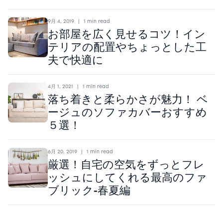
9月 4, 2019
|
1 min read
お部屋を広く見せるコツ！イン
テリアの配置やちょっとした工
夫で快適に
4月 1, 2021
|
1 min read
落ち着きと柔らかさが魅力！ ベ
ージュのソファカバーおすすめ
５選！
6月 20, 2019
|
1 min read
厳選！自宅の空気をずっとフレ
ッシュにしてくれる最高のファ
ブリック-春夏編