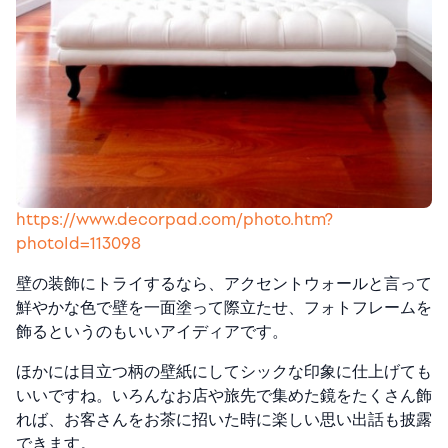
https://www.decorpad.com/photo.htm?
photoId=113098
壁の装飾にトライするなら、アクセントウォールと言って
鮮やかな色で壁を一面塗って際立たせ、フォトフレームを
飾るというのもいいアイディアです。
ほかには目立つ柄の壁紙にしてシックな印象に仕上げても
いいですね。いろんなお店や旅先で集めた鏡をたくさん飾
れば、お客さんをお茶に招いた時に楽しい思い出話も披露
できます。