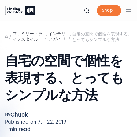
Shop
Skip
to
ファミリー・ラ
インテリ
自宅の空間で個性を表現する、
/
/
/
content
イフスタイル
アガイド
とってもシンプルな方法
自宅の空間で個性を
表現する、とっても
シンプルな方法
Chuck
By
Published on 7月 22, 2019
1 min read