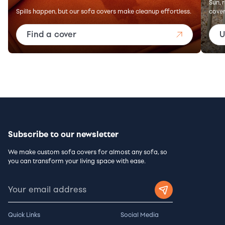
Sun, 
Spills happen, but our sofa covers make cleanup effortless.
cover
Find a cover
U
Subscribe to our newsletter
We make custom sofa covers for almost any sofa, so
you can transform your living space with ease.
Quick Links
Social Media