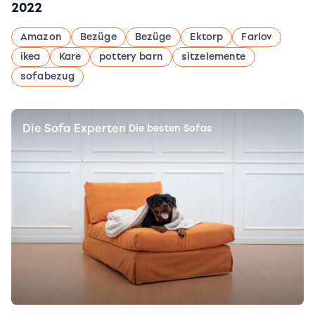
2022
Amazon
Bezüge
Bezüge
Ektorp
Farlov
ikea
Kare
pottery barn
sitzelemente
sofabezug
Die Sofa Experten
|
Die besten Sofas