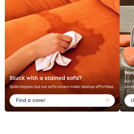
Nee
Stuck with a stained sofa?
Sun, 
Spills happen, but our sofa covers make cleanup effortless.
cover
Find a cover
U