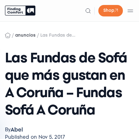
Shop
Skip
to
/
/
anuncios
Las Fundas de...
content
Las Fundas de Sofá
que más gustan en
A Coruña – Fundas
Sofá A Coruña
Abel
By
Published on Nov 5, 2017