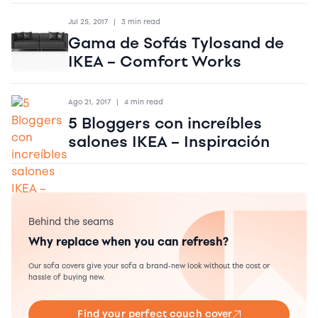
Jul 25, 2017
|
3 min read
Gama de Sofás Tylosand de
IKEA – Comfort Works
Ago 21, 2017
|
4 min read
5 Bloggers con increíbles
salones IKEA – Inspiración
Behind the seams
Why replace when you can refresh?
Our sofa covers give your sofa a brand-new look without the cost or
hassle of buying new.
Find your perfect couch cover