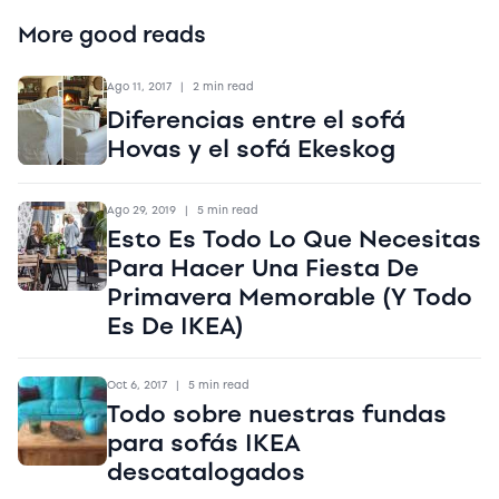
More good reads
Ago 11, 2017
|
2 min read
Diferencias entre el sofá
Hovas y el sofá Ekeskog
Ago 29, 2019
|
5 min read
Esto Es Todo Lo Que Necesitas
Para Hacer Una Fiesta De
Primavera Memorable (Y Todo
Es De IKEA)
Oct 6, 2017
|
5 min read
Todo sobre nuestras fundas
para sofás IKEA
descatalogados