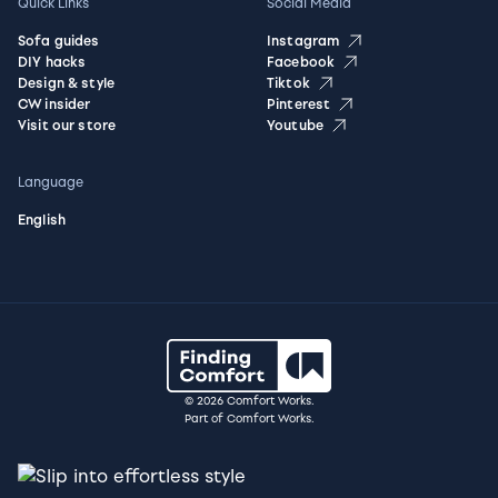
Quick Links
Social Media
Sofa guides
Instagram
DIY hacks
Facebook
Design & style
Tiktok
CW insider
Pinterest
Visit our store
Youtube
Language
English
© 2026 Comfort Works.
Part of Comfort Works.