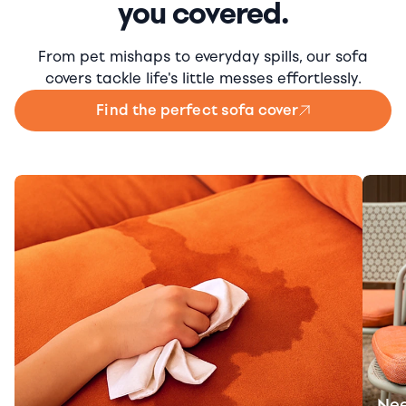
you covered.
From pet mishaps to everyday spills, our sofa
covers tackle life's little messes effortlessly.
Find the perfect sofa cover
Nee