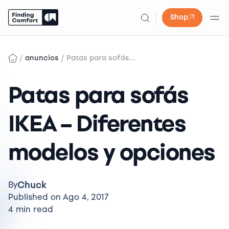
Shop
Skip
to
/
/
anuncios
Patas para sofás...
content
Patas para sofás
IKEA – Diferentes
modelos y opciones
Chuck
By
Published on Ago 4, 2017
4 min read