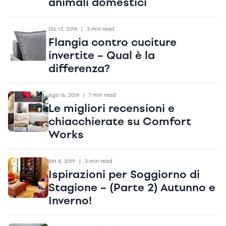
animali domestici
Dic 13, 2019
|
3 min read
Flangia contro cuciture
invertite – Qual è la
differenza?
Ago 16, 2019
|
7 min read
Le migliori recensioni e
chiacchierate su Comfort
Works
Set 8, 2019
|
3 min read
Ispirazioni per Soggiorno di
Stagione – (Parte 2) Autunno e
Inverno!