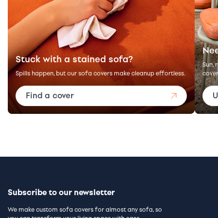
Nee
Stuck with a stained sofa?
Sun, 
Spills happen, but our sofa covers make cleanup effortless.
cover
Find a cover
U
Subscribe to our newsletter
We make custom sofa covers for almost any sofa, so