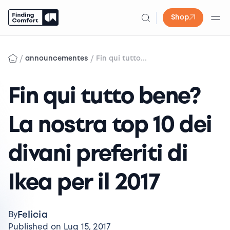
Shop
Skip
to
/
/
announcementes
Fin qui tutto...
content
Fin qui tutto bene?
La nostra top 10 dei
divani preferiti di
Ikea per il 2017
Felicia
By
Published on Lug 15, 2017