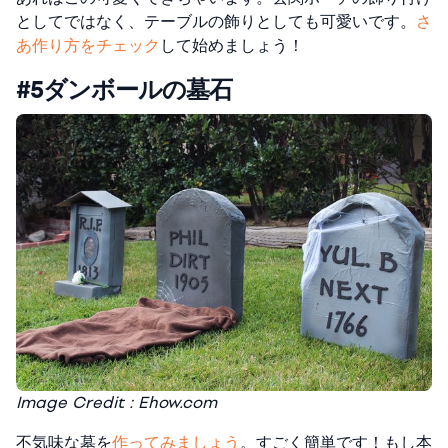
としてではなく、テーブルの飾りとしても可愛いです。
さ
あ作り方をチェック
して始めましょう！
#5ダンボールの墓石
Image Credit : Ehow.com
不気味な墓を
作ってみましょう
。すごく簡単です！もし本