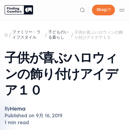
Shop
Skip
to
ファミリー・ラ
子どものい
子供が喜ぶハロウィンの飾
/
/
/
content
イフスタイル
る暮らし
り付けアイデア１０
子供が喜ぶハロウィ
ンの飾り付けアイデ
ア１０
Hema
By
Published on 9月 16, 2019
1 min read