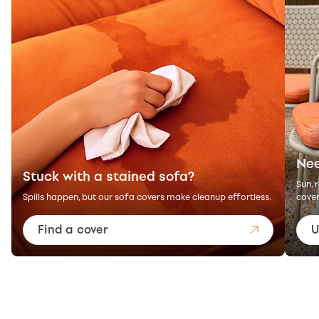
Nee
Stuck with a stained sofa?
Sun, 
Spills happen, but our sofa covers make cleanup effortless.
cover
Find a cover
U