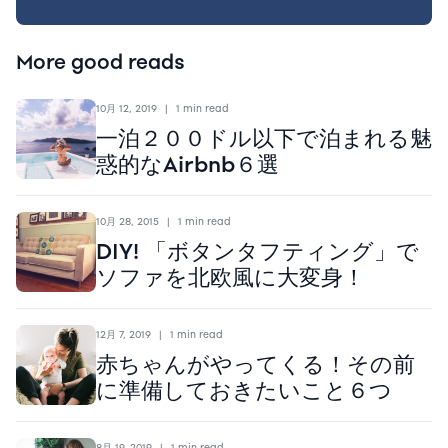
More good reads
10月 12, 2019
|
1 min read
一泊２００ドル以下で泊まれる魅
惑的なAirbnb６選
10月 28, 2015
|
1 min read
DIY! 「ボタンタフティング」で
ソファを北欧風に大変身！
12月 7, 2019
|
1 min read
赤ちゃんがやってくる！その前
に準備しておきたいこと６つ
8月 19, 2019
|
1 min read