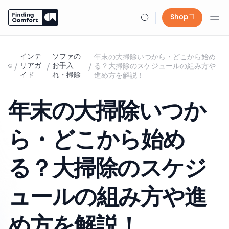
Shop
Skip
to
インテ
ソファの
年末の大掃除いつから・どこから始め
content
/
/
/
リアガ
お手入
る？大掃除のスケジュールの組み方や
イド
れ・掃除
進め方を解説！
年末の大掃除いつか
ら・どこから始め
る？大掃除のスケジ
ュールの組み方や進
め方を解説！