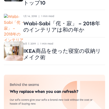
トップ10
1月 14, 2018
|
1 min read
Wabi-Sabi「侘・寂」 – 2018年
のインテリアは和の年か
6月 7, 2019
|
1 min read
IKEA商品を使った寝室の収納リ
メイク術
Behind the seams
Why replace when you can refresh?
Our sofa covers give your sofa a brand-new look without the cost or
hassle of buying new.