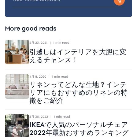
More good reads
2月 23, 2021
|
1 min read
引越しはインテリアを大胆に変
えるチャンス！
4月 8, 2020
|
1 min read
リネンってどんな生地？インテ
リアにもおすすめのリネンの特
徴をご紹介
3月 30, 2022
|
1 min read
IKEAで人気のパーソナルチェア
2022年最新おすすめランキング