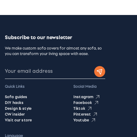
Subscribe to our newsletter
We make custom sofa covers for almost any sofa, so
you can transform your living space with ease.
Quick Links
Social Media
Sofa guides
Instagram
DIY hacks
Facebook
Design & style
Tiktok
CW insider
Pinterest
Visit our store
Youtube
Language