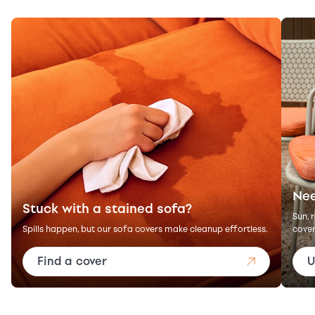
Nee
Stuck with a stained sofa?
Sun, 
Spills happen, but our sofa covers make cleanup effortless.
cover
Find a cover
U